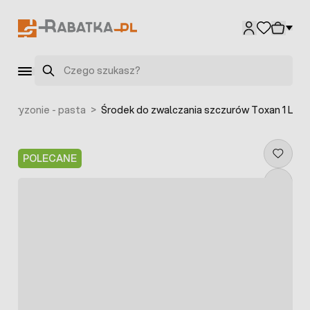
Przejdź do treści
Szukaj
na gryzonie - pasta
>
Środek do zwalczania szczurów Toxan 1 L
POLECANE