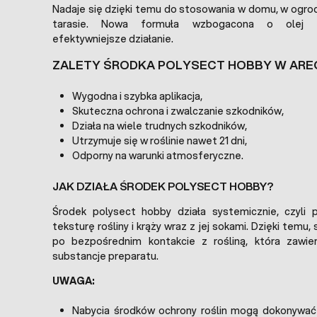
Nadaje się dzięki temu do stosowania w domu, w ogrod
tarasie. Nowa formuła wzbogacona o olej z
efektywniejsze działanie.
ZALETY ŚRODKA POLYSECT HOBBY W ARE
Wygodna i szybka aplikacja,
Skuteczna ochrona i zwalczanie szkodników,
Działa na wiele trudnych szkodników,
Utrzymuje się w roślinie nawet 21 dni,
Odporny na warunki atmosferyczne.
JAK DZIAŁA ŚRODEK POLYSECT HOBBY?
Środek polysect hobby działa systemicznie, czyli 
teksturę rośliny i krąży wraz z jej sokami. Dzięki temu,
po bezpośrednim kontakcie z rośliną, która zawi
substancje preparatu.
UWAGA:
Nabycia środków ochrony roślin mogą dokonywać