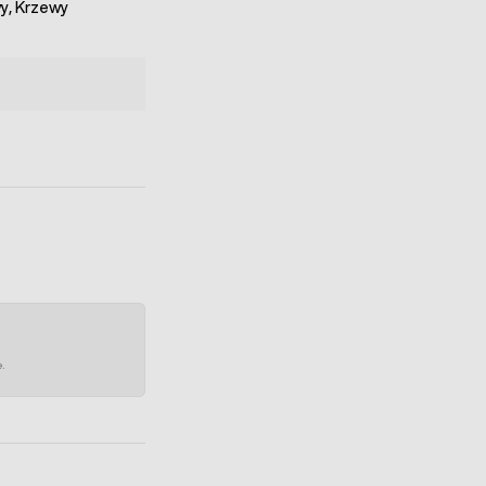
y, Krzewy
e.