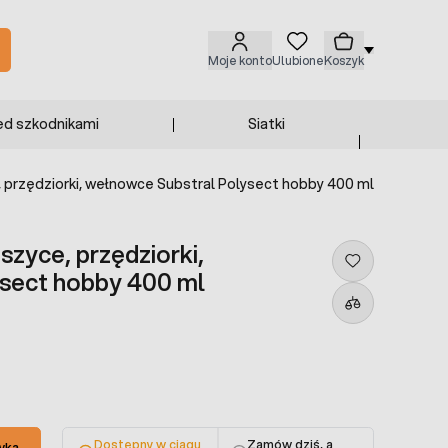
Moje konto
Ulubione
Koszyk
ed szkodnikami
Siatki
 przędziorki, wełnowce Substral Polysect hobby 400 ml
zyce, przędziorki,
sect hobby 400 ml
Dostępny w ciągu
Zamów dziś, a
yka