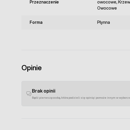
Przeznaczenie
owocowe, Krzew
Owocowe
Forma
Płynna
Opinie
Brak opinii
Bądź pierwszą osobą, która podzieli się opinią i pomoże innym w wyborz