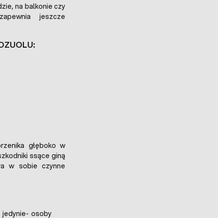
zie, na balkonie czy
apewnia jeszcze
OZUOLU:
przenika głęboko w
 szkodniki ssące giną
era w sobie czynne
 jedynie- osoby