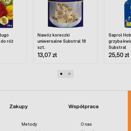
ługo
Nawóz koreczki
Saprol Hob
 do róż
uniwersalne Substral 18
grzyba kwi
szt.
Substral
13,07 zł
25,50 zł
Zakupy
Współpraca
Metody
O nas