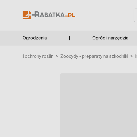
Przejdź do treści
S
Ogrodzenia
Ogród i narzędzia
in
>
Środki ochrony roślin
>
Zoocydy - preparaty na szkodniki
>