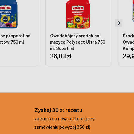
by preparat na
Owadobójczy środek na
Środ
atów 750 ml
mszyce Polysect Ultra 750
Owad
ml Substral
Komp
26,03 zł
Róża 
29,9
Zyskaj 30 zł rabatu
za zapis do newslettera (przy
zamówieniu powyżej 350 zł)