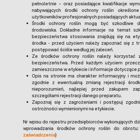
pełnoletnie – oraz posiadające kwalifikacje w
nabywających środki ochrony roślin określon
użytkowników profesjonalnych posiadających aktua
Środki ochrony roślin mogą być szkodliwe d
środowiska. Dokładne informacje na temat szk
bezpieczeństwa stosowania znajdują się na ety
środka - przed użyciem należy zapoznać się z tre
postępować ściśle według jej zaleceń.
Ze środków ochrony roślin należy korzystać
bezpieczeństwa. Przed każdym użyciem przeczy
zamieszczone w etykiecie i informacje dotyczące 
Opis na stronie ma charakter informacyjny i moż
zgodnie z ewentualną zmianą rejestracji środk
nieporozumień, najlepiej przed zakupem za
szczegółami rejestracji danego preparatu.
Zapoznaj się z zagrożeniami i postępuj zgodn
ostrożności wymienionymi na etykiecie.
Nr wpisu do rejestru przedsiębiorców wykonujących dz
wprowadzania środków ochrony roślin do obrotu:
zaświadczenia
)