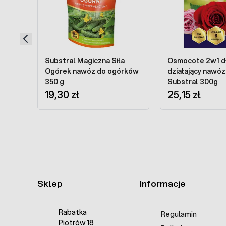
Substral Magiczna Siła
Osmocote 2w1 d
Ogórek nawóz do ogórków
działający nawóz
350 g
Substral 300g
19,30 zł
25,15 zł
Sklep
Informacje
Rabatka
Regulamin
Piotrów 18