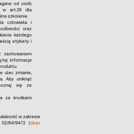
ymagane od osób
e w art.28 dla
lne szkolenie.
la człowieka i
odliwości oraz
kiecie każdego
ścią etykiety i
 z zachowaniem
taj informacje
produktu.
e ulec zmianie,
a. Aby uniknąć
poznaj się ze
ie ze środkami
iałalność w zakresie
 02/64/9472 (
skan