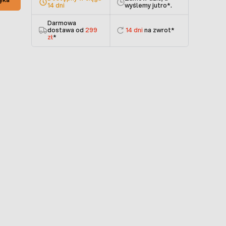
14 dni
wyślemy jutro
*.
Darmowa
dostawa od
299
14 dni
na zwrot*
zł
*