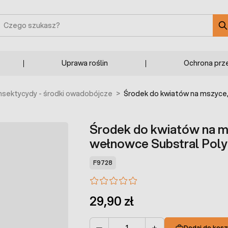
zukaj
Uprawa roślin
Ochrona prz
Insektycydy - środki owadobójcze
>
Środek do kwiatów na mszyce,
Środek do kwiatów na ms
wełnowce Substral Poly
F9728
29,90 zł
Dodaj do kosz