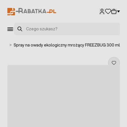
Przejdź do treści
Szukaj
daży
>
Spray na owady ekologiczny mrożący FREEZBUG 300 ml