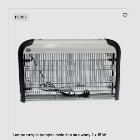
Spray zamrażający na owady w sprayu FREEZBUG -
Press to skip carousel
Zalety
F3357
Środek zamrażający owady FREEZBUG jest niezwykle
popularnym preparatem, dzięki jego zaletom:
Wysoka wydajność
Wysoka skuteczność
Natychmiastowy efekt
Bezpieczny dla ludzi i środowiska
Szeroki zakres działania
Lampa rażąca pułapka świetlna na owady 2 x 15 W