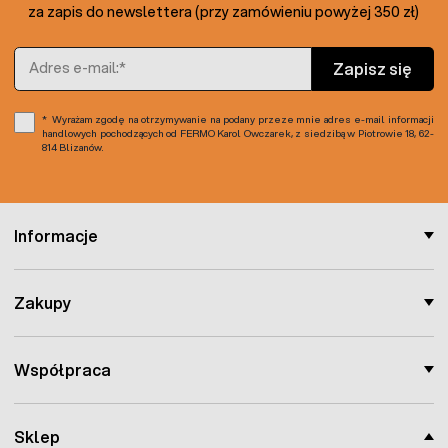
za zapis do newslettera (przy zamówieniu powyżej 350 zł)
uniwersalnym. Słupki kompatybilne są ze słupkami
podporowymi fi38.Specjalna powłoka PCV sprawia, iż
słupek nie wymaga malowania, utrzymuje kolor i
Adres e-mail
Zapisz się
szczelność powłoki przez dziesiątki lat.
Wyrażam zgodę na otrzymywanie na podany przeze mnie adres e-mail informacji
handlowych pochodzących od FERMO Karol Owczarek, z siedzibą w Piotrowie 18, 62-
814 Blizanów.
Informacje
Zakupy
Współpraca
Sklep