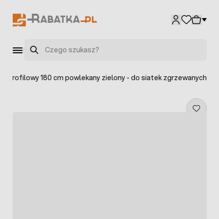
Przejdź do treści
Szukaj
ek profilowy 180 cm powlekany zielony - do siatek zgrzewanych