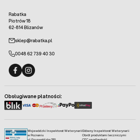
Rabatka
Piotrów 18
62-814 Blizanów
sklep@rabatka.pl
0048 62 739 40 30
Fermo - facebook
Fermo - Instagram
Obsługiwane płatności:
Wojewódzki Inspektorat Weterynarii
Główny Inspektorat Weterynarii
w Poznaniu
Obrót produktami leczniczymi
ul. Grunwaldzka 250
OTC na odległość