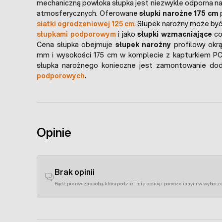
mechaniczną powłoka słupka jest niezwykle odporna na
atmosferycznych. Oferowane
słupki narożne 175 cm
siatki ogrodzeniowej 125 cm
. Słupek narożny może by
słupkami podporowym
i jako
słupki wzmacniające
co
Cena słupka obejmuje
słupek narożny
profilowy okrą
mm i wysokości 175 cm w komplecie z kapturkiem PC
słupka narożnego konieczne jest zamontowanie d
podporowych
.
Opinie
Brak opinii
Bądź pierwszą osobą, która podzieli się opinią i pomoże innym w wyborz