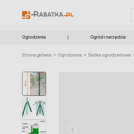
Przejdź do treści
S
Ogrodzenia
Ogród i narzędzia
Strona główna
>
Ogrodzenia
>
Siatka ogrodzeniowa