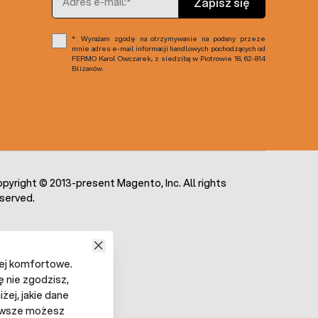
Zapisz się
Wyrażam zgodę na otrzymywanie na podany przeze
mnie adres e-mail informacji handlowych pochodzących od
FERMO Karol Owczarek, z siedzibą w Piotrowie 18, 62-814
Blizanów.
pyright © 2013-present Magento, Inc. All rights
served.
iej komfortowe.
ę nie zgodzisz,
żej, jakie dane
 Zawsze możesz