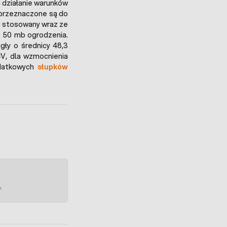
 działanie warunków
przeznaczone są do
ć stosowany wraz ze
 50 mb ogrodzenia.
gły o średnicy 48,3
V, dla wzmocnienia
odatkowych
słupków
e.