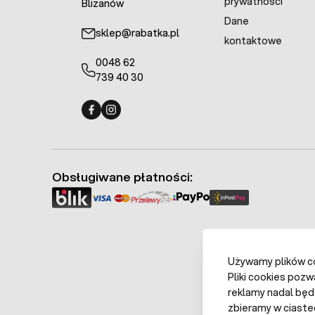
prywatności
Blizanów
Dane
sklep@rabatka.pl
kontaktowe
0048 62
739 40 30
Fermo - facebook
Fermo - Instagram
Obsługiwane płatności:
Używamy plików coo
Pliki cookies pozw
reklamy nadal będ
zbieramy w ciaste