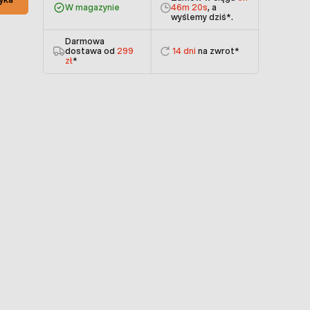
W magazynie
46m 20s
, a
wyślemy dziś
*.
Darmowa
dostawa od
299
14 dni
na zwrot*
zł
*