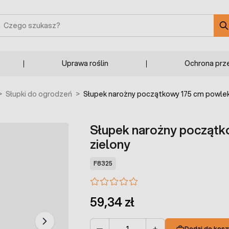
zukaj
Uprawa roślin
Ochrona prz
>
Słupki do ogrodzeń
>
Słupek narożny początkowy 175 cm powlek
Słupek narożny począt
zielony
F8325
59,34 zł
Dodaj do kosz