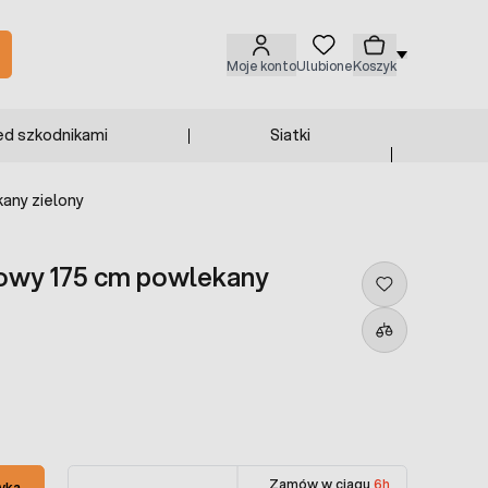
Moje konto
Ulubione
Koszyk
ed szkodnikami
Siatki
any zielony
kowy 175 cm powlekany
Zamów w ciągu
6h
yka