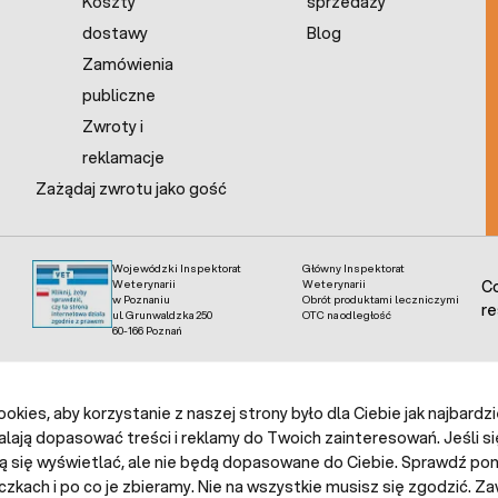
Koszty
sprzedaży
dostawy
Blog
Zamówienia
publiczne
Zwroty i
reklamacje
Zażądaj zwrotu jako gość
Wojewódzki Inspektorat
Główny Inspektorat
Weterynarii
Weterynarii
Co
w Poznaniu
Obrót produktami leczniczymi
re
ul. Grunwaldzka 250
OTC na odległość
60-166 Poznań
kies, aby korzystanie z naszej strony było dla Ciebie jak najbardz
alają dopasować treści i reklamy do Twoich zainteresowań. Jeśli si
ą się wyświetlać, ale nie będą dopasowane do Ciebie. Sprawdź poni
czkach i po co je zbieramy. Nie na wszystkie musisz się zgodzić.