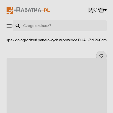
Przejdź do treści
Szukaj
>
Słupek do ogrodzeń panelowych w powłoce DUAL-ZN 260cm