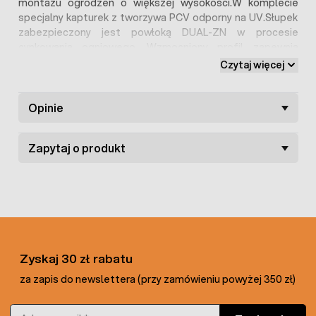
montażu ogrodzeń o większej wysokości.W komplecie
specjalny kapturek z tworzywa PCV odporny na UV.Słupek
zabezpieczony jest powłoką DUAL-ZN w procesie
cynkowania ogniowego. Wzmocniony profil zapewnia
stabilność ogrodzenia nawet przy większych
Czytaj więcej
wysokościach.
Opinie
Zapytaj o produkt
Zyskaj 30 zł rabatu
za zapis do newslettera (przy zamówieniu powyżej 350 zł)
Adres e-mail