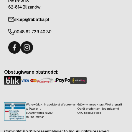
Piotrów 18
62-814 Blizanów
sklep@rabatka.pl
0048 62 739 40 30
Fermo - facebook
Fermo - Instagram
Obsługiwane płatności:
Wojewódzki Inspektorat Weterynarii
Główny Inspektorat Weterynarii
w Poznaniu
Obrót produktami leczniczymi
ul. Grunwaldzka 250
OTC na odległość
60-166 Poznań
Copyright © 2013-present Magento, Inc. All rights reserved.