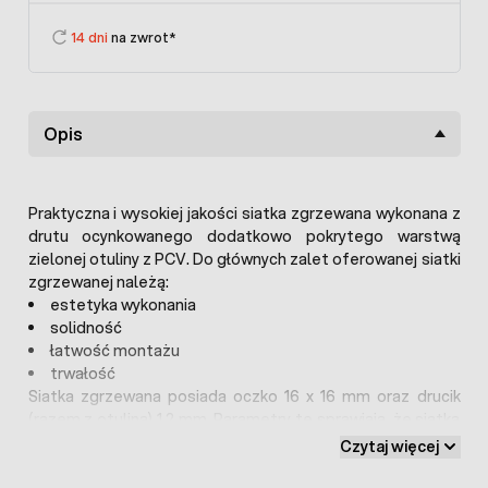
14 dni
na zwrot*
Opis
Praktyczna i wysokiej jakości siatka zgrzewana wykonana z
drutu ocynkowanego dodatkowo pokrytego warstwą
zielonej otuliny z PCV. Do głównych zalet oferowanej siatki
zgrzewanej należą:
estetyka wykonania
solidność
łatwość montażu
trwałość
Siatka zgrzewana posiada oczko 16 x 16 mm oraz drucik
(razem z otuliną) 1,2 mm. Parametry te sprawiają, że siatka
solidnie i sztywno utrzymuje się po montażu. Dodatkowo
Czytaj więcej
pokrycie drutu ocynkowanego otuliną z PCV podnosi
wytrzymałość i żywotność produktu, a także wpływa na