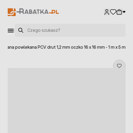
Przejdź do treści
Szukaj
zewana powlekana PCV drut 1,2 mm oczko 16 x 16 mm - 1 m x 5 m