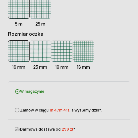
5 m
25 m
Rozmiar oczka :
16 mm
25 mm
19 mm
13 mm
W magazynie
Zamów w ciągu
1h 47m 41s
, a wyślemy dziś
*.
Darmowa dostawa od
299 zł
*