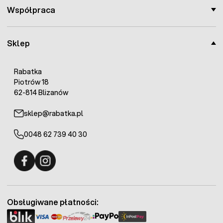
Współpraca
Sklep
Rabatka
Piotrów 18
62-814 Blizanów
sklep@rabatka.pl
0048 62 739 40 30
Fermo - facebook
Fermo - Instagram
Obsługiwane płatności: