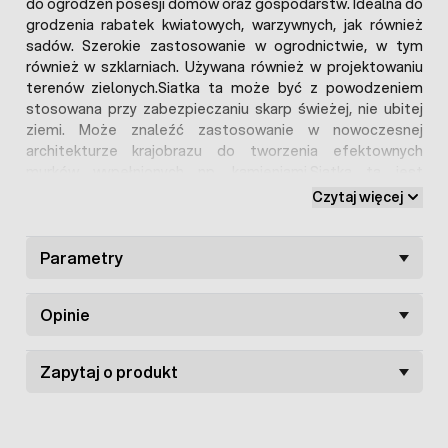
do ogrodzeń posesji domów oraz gospodarstw. Idealna do
grodzenia rabatek kwiatowych, warzywnych, jak również
sadów. Szerokie zastosowanie w ogrodnictwie, w tym
również w szklarniach. Używana również w projektowaniu
terenów zielonych.Siatka ta może być z powodzeniem
stosowana przy zabezpieczaniu skarp świeżej, nie ubitej
ziemi. Może znaleźć zastosowanie w nowoczesnej
architekturze krajobrazu do tworzenia efektownych
murków wypełnionych np. kamieniami.Siatka ta jest
stosunkowo słabo wytrzymała na warunki atmosferyczne
Czytaj więcej
(jedna warstwa cynku) i niezwykle sprężysta i
elastyczna.Pakowana w rolkach o długości 50mb i
wysokości 1metr. Grubość drutu 0,8mm, siatka posiada
Parametry
wykończone boki, dzięki czemu łatwo się zaplata i łączy w
większe powierzchnie.
Opinie
Zapytaj o produkt