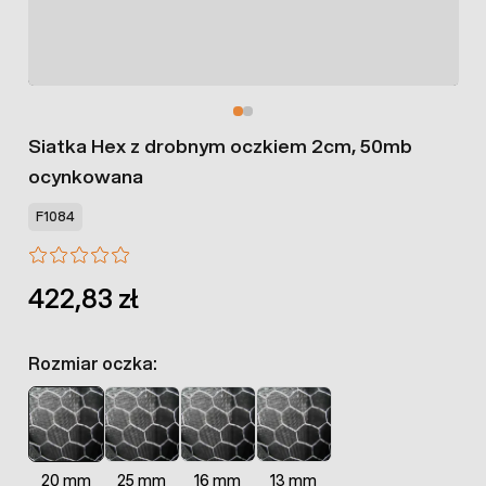
Siatka Hex z drobnym oczkiem 2cm, 50mb
ocynkowana
F1084
422,83 zł
Rozmiar oczka:
20 mm
25 mm
16 mm
13 mm