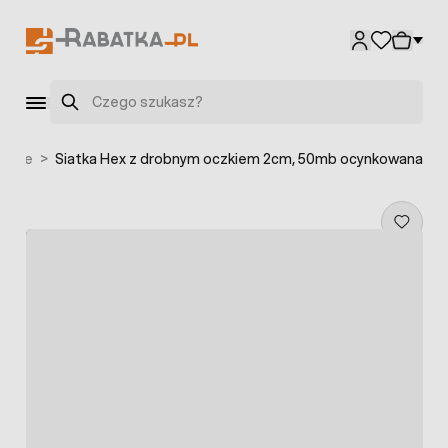
Przejdź do treści
Szukaj
nalne
>
Siatka Hex z drobnym oczkiem 2cm, 50mb ocynkowana