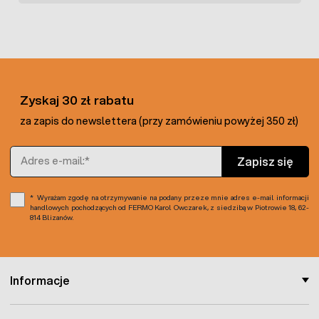
potrzeb. W ofercie dostępne również następujące
wymiary siatek: 1 m x 50 m, 1 m x 100 m, 1 m x 200 m, 2 m x 50
m, 2 m x 100 m.
Zyskaj 30 zł rabatu
za zapis do newslettera (przy zamówieniu powyżej 350 zł)
Adres e-mail
Zapisz się
Wyrażam zgodę na otrzymywanie na podany przeze mnie adres e-mail informacji
handlowych pochodzących od FERMO Karol Owczarek, z siedzibą w Piotrowie 18, 62-
814 Blizanów.
Informacje