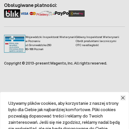
Obsługiwane płatności:
Wojewódzki Inspektorat Weterynarii
Główny Inspektorat Weterynarii
w Poznaniu
Obrót produktami leczniczymi
ul. Grunwaldzka 250
OTC na odległość
60-166 Poznań
Copyright © 2013-present Magento, Inc. All rights reserved.
Używamy plików cookies, aby korzystanie z naszej strony
było dla Ciebie jak najbardziej komfortowe. Pliki cookies
pozwalają dopasować treści i reklamy do Twoich
zainteresowań. Jeśli się nie zgodzisz, reklamy nadal będą
się wyświetlać, ale nie będą dopasowane do Ciebie.