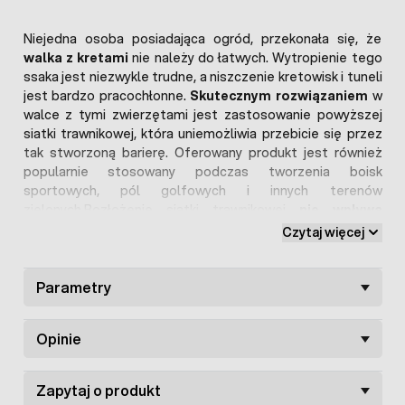
Niejedna osoba posiadająca ogród, przekonała się, że
walka z kretami
nie należy do łatwych. Wytropienie tego
ssaka jest niezwykle trudne, a niszczenie kretowisk i tuneli
jest bardzo pracochłonne.
Skutecznym rozwiązaniem
w
walce z tymi zwierzętami jest zastosowanie powyższej
siatki trawnikowej, która uniemożliwia przebicie się przez
tak stworzoną barierę. Oferowany produkt jest również
popularnie stosowany podczas tworzenia boisk
sportowych, pól golfowych i innych terenów
zielonych.Rozłożenie siatki trawnikowej
nie wpływa
negatywnie na rozwój korzeniowy trawy
. Wręcz
Czytaj więcej
przeciwnie, korzenie wplatając się poprzez oczka siatki (15
x 15 mm), stabilizujemy całość podłoża. Zalecana
głębokość, na jakiej powinno się umieścić siatkę to ok. 9- 12
Parametry
cm.Powyższy produkt jest całkowicie odporny na trudne
warunki środowiskowe panujące w glebie (przymarzanie
Opinie
lub wilgoć), gdyż wykonano go z
wytrzymałego tworzywa
sztucznego
. Całość układa się bardzo łatwo, również na
terenach nierównych, takich jak pagórki lub wniesienia.
Zapytaj o produkt
Siatkę można ciąć, dopasowując jej kształt do własnych