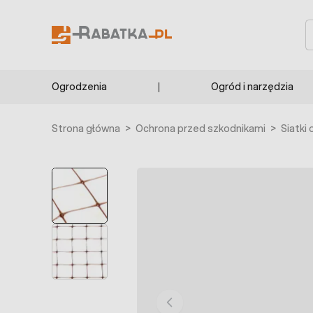
Przejdź do treści
S
Ogrodzenia
Ogród i narzędzia
Strona główna
>
Ochrona przed szkodnikami
>
Siatki