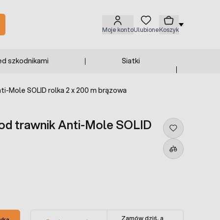
Moje konto
Ulubione
Koszyk
ed szkodnikami
Siatki
ti-Mole SOLID rolka 2 x 200 m brązowa
pod trawnik Anti-Mole SOLID
Zamów dziś, a
yka