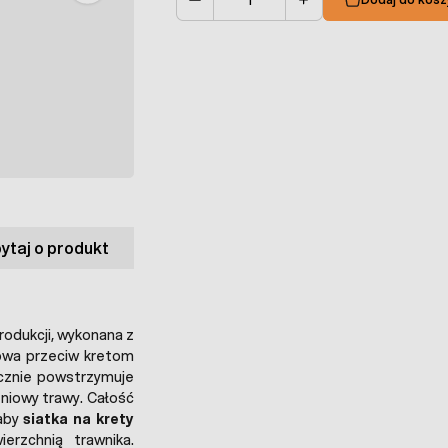
Ilość
ytaj o produkt
rodukcji, wykonana z
kowa przeciw kretom
ecznie powstrzymuje
eniowy trawy. Całość
 aby
siatka na krety
rzchnią trawnika.