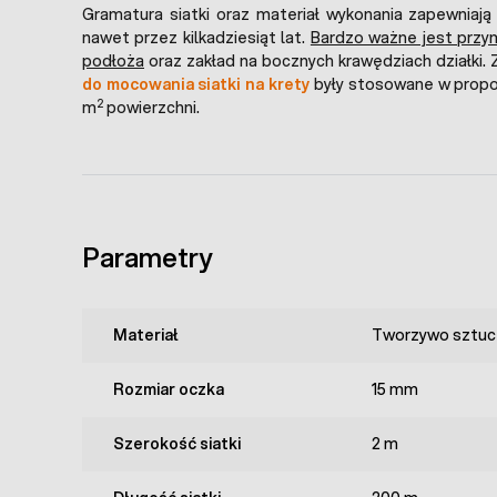
Gramatura siatki oraz materiał wykonania zapewniaj
nawet przez kilkadziesiąt lat.
Bardzo ważne jest przy
podłoża
oraz zakład na bocznych krawędziach działki. 
do mocowania siatki na krety
były stosowane w propoc
2
m
powierzchni.
Parametry
Materiał
Tworzywo sztuc
Rozmiar oczka
15 mm
Szerokość siatki
2 m