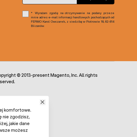
Wyrażam zgodę na otrzymywanie na podany przeze
mnie adres e-mail informacji handlowych pochodzących od
FERMO Karol Owczarek, z siedzibą w Piotrowie 18, 62-814
Blizanów.
pyright © 2013-present Magento, Inc. All rights
served.
iej komfortowe.
ę nie zgodzisz,
żej, jakie dane
 Zawsze możesz