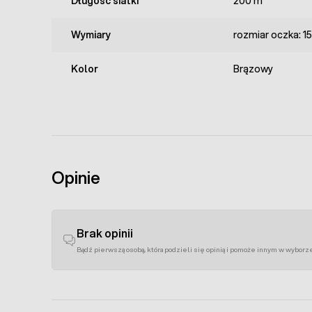
Długość siatki
200 m
Wymiary
rozmiar oczka: 
Kolor
Brązowy
Opinie
Brak opinii
Bądź pierwszą osobą, która podzieli się opinią i pomoże innym w wyborz