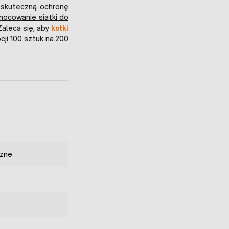
ą skuteczną ochronę
mocowanie siatki do
Zaleca się, aby
kołki
ji 100 sztuk na 200
zne