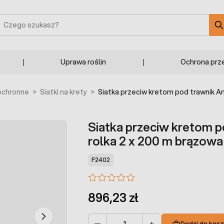
zukaj
Uprawa roślin
Ochrona prz
 ochronne
>
Siatki na krety
>
Siatka przeciw kretom pod trawnik An
Siatka przeciw kretom 
rolka 2 x 200 m brązowa
F2402
896,23 zł
Dodaj do kosz