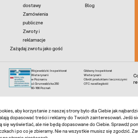
dostawy
Blog
Zamówienia
publiczne
Zwroty i
reklamacje
Zażądaj zwrotu jako gość
Wojewódzki Inspektorat
Główny Inspektorat
Weterynarii
Weterynarii
Co
w Poznaniu
Obrót produktami leczniczymi
re
ul. Grunwaldzka 250
OTC na odległość
60-166 Poznań
kies, aby korzystanie z naszej strony było dla Ciebie jak najbardz
alają dopasować treści i reklamy do Twoich zainteresowań. Jeśli si
ą się wyświetlać, ale nie będą dopasowane do Ciebie. Sprawdź poni
czkach i po co je zbieramy. Nie na wszystkie musisz się zgodzić.