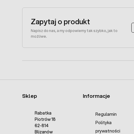
Zapytaj o produkt
Napisz do nas, a my odpowiemy tak szybko, jak to
możliwe.
Sklep
Informacje
Rabatka
Regulamin
Piotrów 18
Polityka
62-814
prywatności
Blizanów