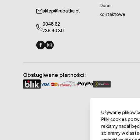
Dane
sklep@rabatka.pl
kontaktowe
0048 62
739 40 30
Fermo - facebook
Fermo - Instagram
Obsługiwane płatności:
Używamy plików coo
Pliki cookies pozw
reklamy nadal będ
zbieramy w ciaste