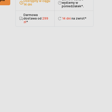
Dostępny w ciągu
wyślemy w
14 dni
poniedziałek
*.
Darmowa
dostawa od
299
14 dni
na zwrot*
zł
*