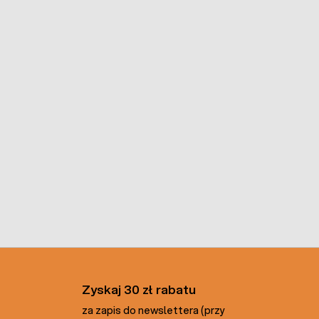
Zyskaj 30 zł rabatu
za zapis do newslettera (przy