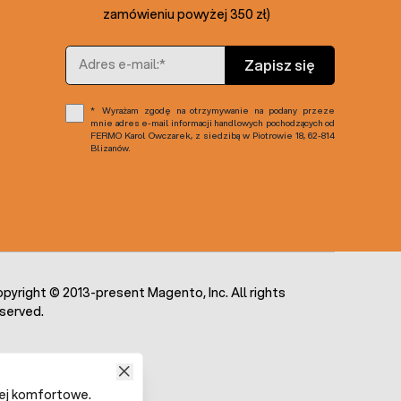
zamówieniu powyżej 350 zł)
Adres e-mail
Zapisz się
Wyrażam zgodę na otrzymywanie na podany przeze
mnie adres e-mail informacji handlowych pochodzących od
FERMO Karol Owczarek, z siedzibą w Piotrowie 18, 62-814
Blizanów.
pyright © 2013-present Magento, Inc. All rights
served.
iej komfortowe.