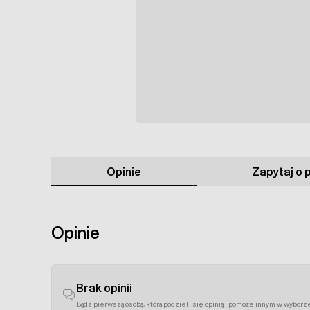
Opinie
Zapytaj o 
Opinie
Brak opinii
Bądź pierwszą osobą, która podzieli się opinią i pomoże innym w wyborz