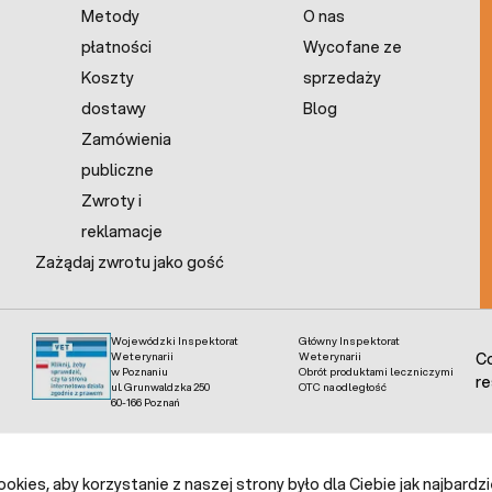
Metody
O nas
płatności
Wycofane ze
Koszty
sprzedaży
dostawy
Blog
Zamówienia
publiczne
Zwroty i
reklamacje
Zażądaj zwrotu jako gość
Wojewódzki Inspektorat
Główny Inspektorat
Weterynarii
Weterynarii
Co
w Poznaniu
Obrót produktami leczniczymi
re
ul. Grunwaldzka 250
OTC na odległość
60-166 Poznań
kies, aby korzystanie z naszej strony było dla Ciebie jak najbardz