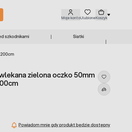
Moje konto
Ulubione
Koszyk
ed szkodnikami
Siatki
ć 200cm
owlekana zielona oczko 50mm
200cm
Powiadom mnie gdy produkt będzie dostępny