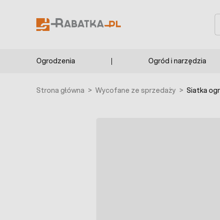
Przejdź do treści
S
Ogrodzenia
Ogród i narzędzia
Strona główna
>
Wycofane ze sprzedaży
>
Siatka og