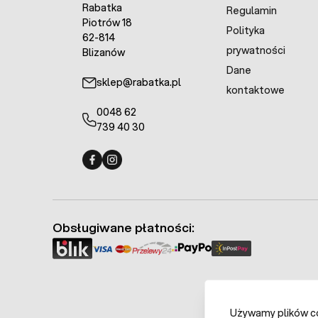
Rabatka
Regulamin
Piotrów 18
Polityka
62-814
prywatności
Blizanów
Dane
sklep@rabatka.pl
kontaktowe
0048 62
739 40 30
Fermo - facebook
Fermo - Instagram
Obsługiwane płatności:
Używamy plików coo