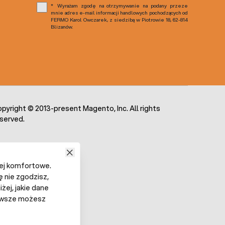
Wyrażam zgodę na otrzymywanie na podany przeze
mnie adres e-mail informacji handlowych pochodzących od
FERMO Karol Owczarek, z siedzibą w Piotrowie 18, 62-814
Blizanów.
pyright © 2013-present Magento, Inc. All rights
served.
iej komfortowe.
ę nie zgodzisz,
żej, jakie dane
 Zawsze możesz