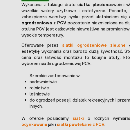
Wykonana z takiego drutu
siatka pleciona
swoimi w
wszelkie walory użytkowe i estetyczne. Ponadto, p
zabezpiecza warstwę cynku przed ulatnianiem się
ogrodzeniowa z PCV
pozostanie niezmieniona na dług
otulina PCV jest całkowicie niewrażliwa na promieniowa
wysokie temperatury.
Oferowane przez
siatki ogrodzeniowe zielone
g
estetykę wykonania oraz bardzo dużą żywotność. St
cena oraz łatwość montażu to kolejne atuty, któ
wyborem siatki ogrodzeniowej PCV.
Szerokie zastosowanie w:
sadownictwie
rolnictwie
leśnictwie
do ogrodzeń posesji, działek rekreacyjnych i prze
innych.
W ofercie posiadamy
siatki
o różnych wymiar
ocynkowane
jaki i
siatki powlekane z PCV
.