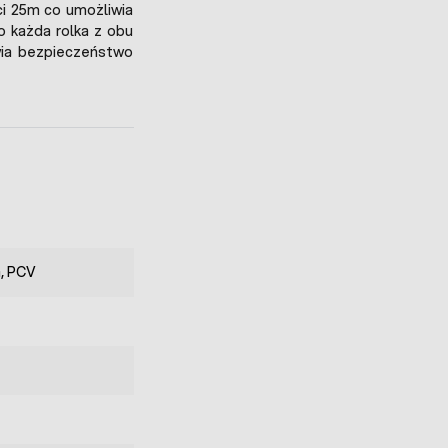
ci 25m co umożliwia
o każda rolka z obu
wia bezpieczeństwo
, PCV