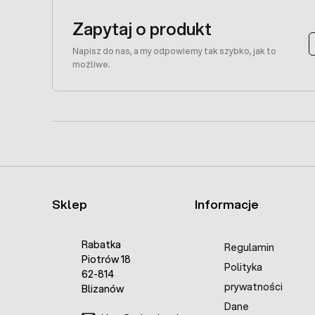
Zapytaj o produkt
Napisz do nas, a my odpowiemy tak szybko, jak to
możliwe.
Sklep
Informacje
Rabatka
Regulamin
Piotrów 18
Polityka
62-814
prywatności
Blizanów
Dane