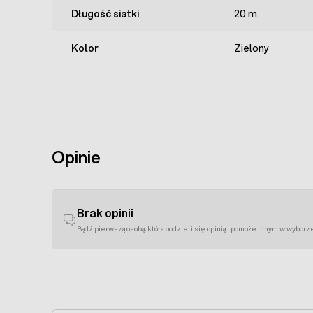
Długość siatki
20 m
Kolor
Zielony
Opinie
Brak opinii
Bądź pierwszą osobą, która podzieli się opinią i pomoże innym w wyborz