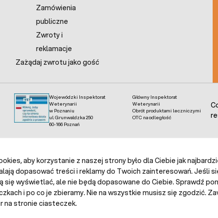
Zamówienia
publiczne
Zwroty i
reklamacje
Zażądaj zwrotu jako gość
Wojewódzki Inspektorat
Główny Inspektorat
Weterynarii
Weterynarii
Co
w Poznaniu
Obrót produktami leczniczymi
re
ul. Grunwaldzka 250
OTC na odległość
60-166 Poznań
kies, aby korzystanie z naszej strony było dla Ciebie jak najbardz
alają dopasować treści i reklamy do Twoich zainteresowań. Jeśli si
ą się wyświetlać, ale nie będą dopasowane do Ciebie. Sprawdź poni
czkach i po co je zbieramy. Nie na wszystkie musisz się zgodzić.
 na stronie ciasteczek.