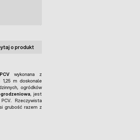
ytaj o produkt
 PCV
wykonana z
 1,25 m doskonale
dzinnych, ogródków
ogrodzeniowa
, jest
 PCV. Rzeczywista
si grubość razem z