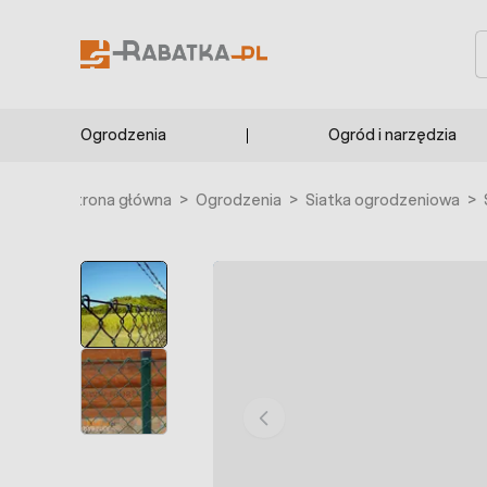
Przejdź do treści
S
Ogrodzenia
Ogród i narzędzia
Strona główna
>
Ogrodzenia
>
Siatka ogrodzeniowa
>