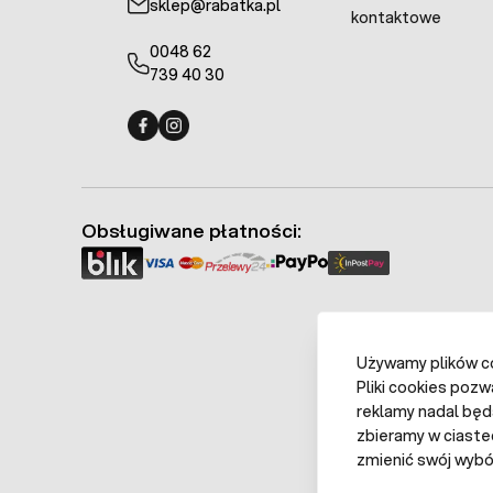
sklep@rabatka.pl
kontaktowe
0048 62
739 40 30
Fermo - facebook
Fermo - Instagram
Obsługiwane płatności:
Używamy plików coo
Pliki cookies pozw
reklamy nadal będ
zbieramy w ciaste
zmienić swój wybór