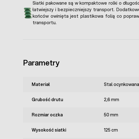
Siatki pakowane są w kompaktowe rolki o długoś
łatwiejszy i bezpieczniejszy transport. Dodatkow
końców owinięta jest plastikowa folią co popra
transportu.
Parametry
Materiał
Stal ocynkowana
Grubość drutu
2,6 mm
Rozmiar oczka
50 mm
Wysokość siatki
125 cm