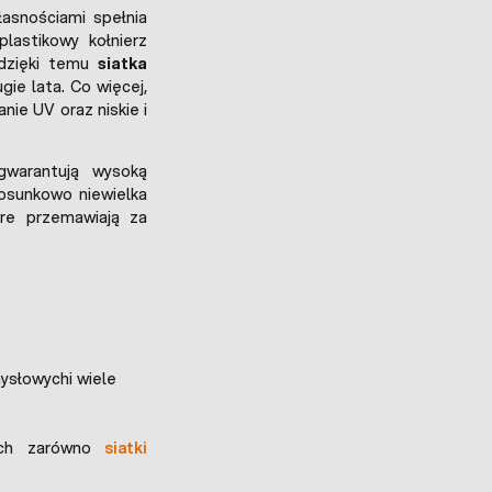
łasnościami spełnia
lastikowy kołnierz
 dzięki temu
siatka
ie lata. Co więcej,
nie UV oraz niskie i
warantują wysoką
osunkowo niewielka
re przemawiają za
mysłowychi wiele
ach zarówno
siatki