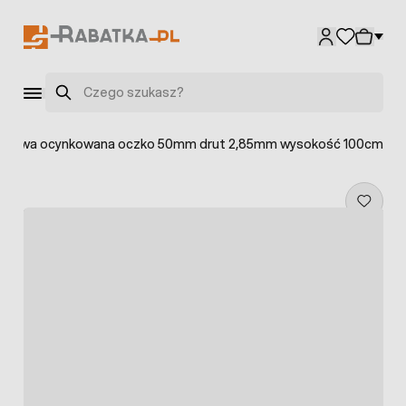
Przejdź do treści
Szukaj
eniowa ocynkowana oczko 50mm drut 2,85mm wysokość 100cm