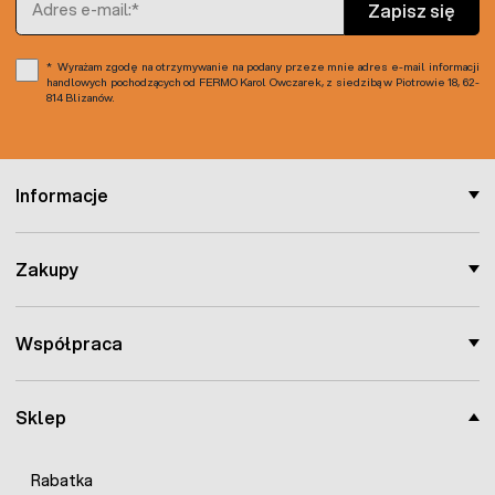
Zapisz się
Materiał: polipropylen odporny na UV
Kolor: Zielony
Całkowity wymiar siatki: 2x5m
Wyrażam zgodę na otrzymywanie na podany przeze mnie adres e-mail informacji
handlowych pochodzących od FERMO Karol Owczarek, z siedzibą w Piotrowie 18, 62-
814 Blizanów.
Informacje
Zakupy
Współpraca
Sklep
Rabatka