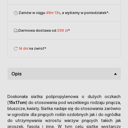
Zamów w ciągu
48m 13s
, a wyślemy w poniedziałek
*.
Darmowa dostawa od
299 zł
*
14 dni
na zwrot*
Opis
Doskonała siatka polipropylenowa o dużych oczkach
(
15x17cm
) do stosowania pod wszelkiego rodzaju pnącza,
bluszcze, kwiaty. Siatka nadaje się do stosowania zarówno
w ogrodzie dla pnących roślin ozdobnych jak i do ogródka
do utrzymywania wzrostu warzyw pnących takich jak
groszek, fasola i inne. W tym celu siatkę wystarczy