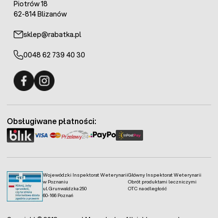
Piotrów 18
62-814 Blizanów
sklep@rabatka.pl
0048 62 739 40 30
Fermo - facebook
Fermo - Instagram
Obsługiwane płatności:
Wojewódzki Inspektorat Weterynarii
Główny Inspektorat Weterynarii
w Poznaniu
Obrót produktami leczniczymi
ul. Grunwaldzka 250
OTC na odległość
60-166 Poznań