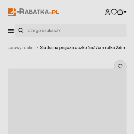
Przejdź do treści
Szukaj
 do uprawy roślin
>
Siatka na pnącza oczko 15x17cm rolka 2x5m