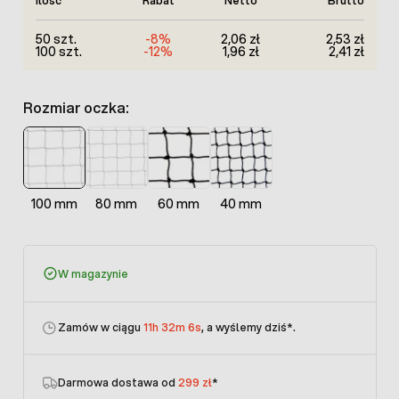
Ilość
Rabat
Netto
Brutto
50 szt.
-8%
2,06 zł
2,53 zł
100 szt.
-12%
1,96 zł
2,41 zł
Rozmiar oczka:
100 mm
80 mm
60 mm
40 mm
W magazynie
Zamów w ciągu
11h 32m 6s
, a wyślemy dziś
*.
Darmowa dostawa od
299 zł
*