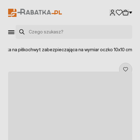
Przejdź do treści
Szukaj
Siatka na piłkochwyt zabezpieczająca na wymiar oczko 10x10 cm