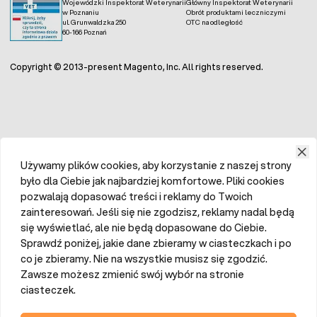
Wojewódzki Inspektorat Weterynarii
Główny Inspektorat Weterynarii
w Poznaniu
Obrót produktami leczniczymi
ul. Grunwaldzka 250
OTC na odległość
60-166 Poznań
Copyright © 2013-present Magento, Inc. All rights reserved.
Używamy plików cookies, aby korzystanie z naszej strony
było dla Ciebie jak najbardziej komfortowe. Pliki cookies
pozwalają dopasować treści i reklamy do Twoich
zainteresowań. Jeśli się nie zgodzisz, reklamy nadal będą
się wyświetlać, ale nie będą dopasowane do Ciebie.
Sprawdź poniżej, jakie dane zbieramy w ciasteczkach i po
co je zbieramy. Nie na wszystkie musisz się zgodzić.
Zawsze możesz zmienić swój wybór na stronie
ciasteczek.