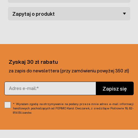
w ogrodnictwie do osłaniania drzewek przed
szkodnikami,
Zapytaj o produkt
w hodowli zwierząt do budowy wolier czy klatek,
w budownictwie do wzmacniania konstrukcji,
w przemyśle do osłaniania linii produkcyjnych,
tworzenia filtrów czy sit, a także konstruowania
systemów wentylacyjnych
Oferowana siatka sprzedawana jest w rolce liczącej 1 m x
25 m. W ofercie sklepu dostępna jest również
siatka
Zyskaj 30 zł rabatu
zgrzewana 1 m x 5 m
, a także kraty o innych parametrach.
za zapis do newslettera (przy zamówieniu powyżej 350 zł)
Adres e-mail
Zapisz się
Wyrażam zgodę na otrzymywanie na podany przeze mnie adres e-mail informacji
handlowych pochodzących od FERMO Karol Owczarek, z siedzibą w Piotrowie 18, 62-
814 Blizanów.