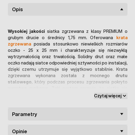
Opis
Wysokiej jakości
siatka zgrzewana z klasy PREMIUM o
grubym drucie o średnicy 1,75 mm. Oferowana
krata
zgrzewana
posiada stosunkowo niewielkich rozmiarów
oczko - 25 x 25 mm i charakteryzuje się niezwykłą
wytrzymałością oraz trwałością. Solidny drut oraz małe
oczko nadają siatce odpowiedniej sztywności po instalacji,
dzięki czemu utrzymuje się wyjątkowo stabilnie. Krata
zgrzewana wykonana została z mocnego
drutu
stalowego
, który podczas procesu zgrzewania pokryto
warstwą cynkową
. Taki system sprawia, że siatka nie
koroduje nawet w miejscach zgrzewu. W znaczący sposób
Czytaj więcej
podnosi to
trwałość
całej struktury kraty
zgrzewanej.
Kraty zgrzewane
z uwagi na
solidność
wykonania
Parametry
charakteryzują się wyjątkowo uniwersalnym
przeznaczeniem. W praktyce siatki zgrzewane
wykorzystywane są w różnych dziedzinach, m.in.:
Opinie