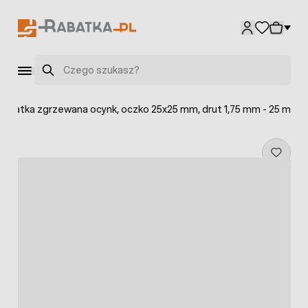
Przejdź do treści
Szukaj
>
Siatka zgrzewana ocynk, oczko 25x25 mm, drut 1,75 mm - 25 m