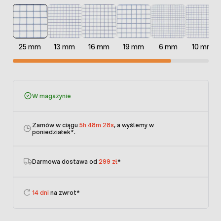
25 mm
13 mm
16 mm
19 mm
6 mm
10 mm
W magazynie
Zamów w ciągu
5h 48m 28s
, a wyślemy w
poniedziałek
*.
Darmowa dostawa od
299 zł
*
14 dni
na zwrot*