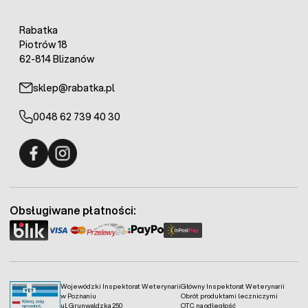
Rabatka
Piotrów 18
62-814 Blizanów
sklep@rabatka.pl
0048 62 739 40 30
Fermo - facebook
Fermo - Instagram
Obsługiwane płatności:
Wojewódzki Inspektorat Weterynarii
Główny Inspektorat Weterynarii
w Poznaniu
Obrót produktami leczniczymi
ul. Grunwaldzka 250
OTC na odległość