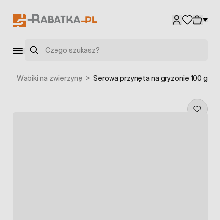
Przejdź do treści
Szukaj
ąt
>
Wabiki na zwierzynę
>
Serowa przynęta na gryzonie 100 g