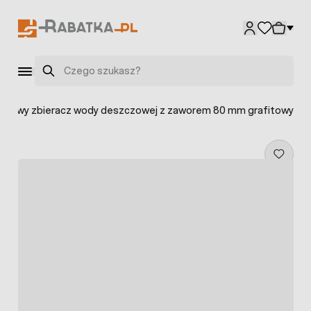
Przejdź do treści
Szukaj
nnowy zbieracz wody deszczowej z zaworem 80 mm grafitowy