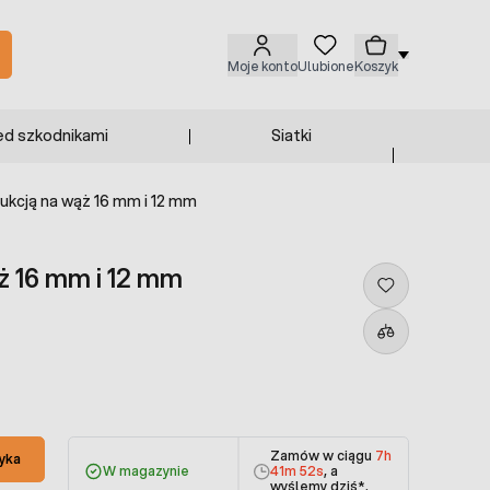
Moje konto
Ulubione
Koszyk
ed szkodnikami
Siatki
dukcją na wąż 16 mm i 12 mm
ż 16 mm i 12 mm
Zamów w ciągu
7h
yka
W magazynie
41m 51s
, a
wyślemy dziś
*.