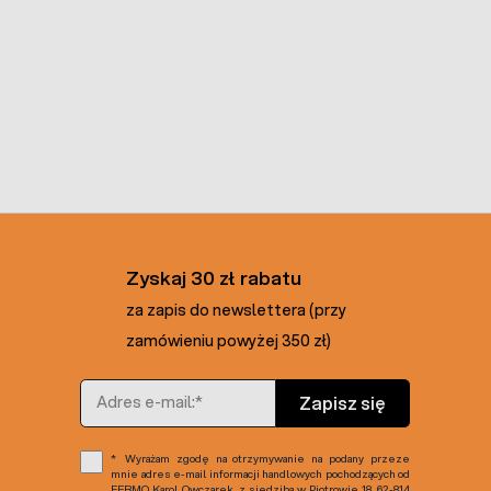
Zyskaj 30 zł rabatu
za zapis do newslettera (przy
zamówieniu powyżej 350 zł)
Adres e-mail
Zapisz się
Wyrażam zgodę na otrzymywanie na podany przeze
mnie adres e-mail informacji handlowych pochodzących od
FERMO Karol Owczarek, z siedzibą w Piotrowie 18, 62-814