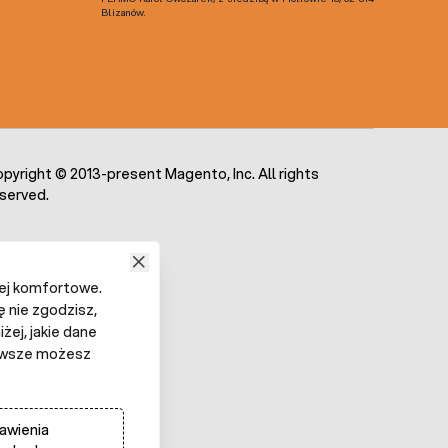
Blizanów.
pyright © 2013-present Magento, Inc. All rights
served.
iej komfortowe.
ę nie zgodzisz,
żej, jakie dane
 Zawsze możesz
awienia