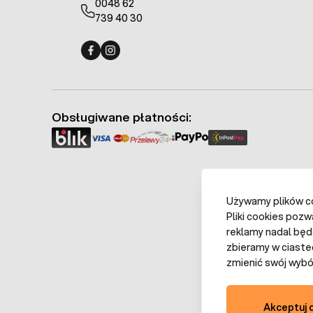
0048 62
739 40 30
Fermo - facebook
Fermo - Instagram
Obsługiwane płatności:
Używamy plików coo
Pliki cookies pozw
reklamy nadal będ
zbieramy w ciaste
zmienić swój wybór
Akceptuj 