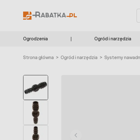
Przejdź do treści
S
Ogrodzenia
Ogród i narzędzia
Strona główna
>
Ogród i narzędzia
>
Systemy nawadni