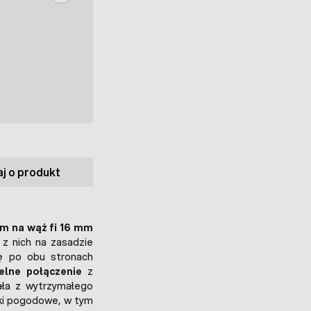
j o produkt
mm na wąż fi 16 mm
 z nich na zasadzie
ę po obu stronach
elne połączenie
z
ała z wytrzymałego
ki pogodowe, w tym