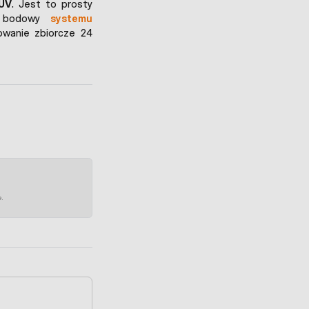
 UV
. Jest to prosty
s bodowy
systemu
owanie zbiorcze 24
e.