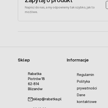
Napisz do nas, a my odpowiemy tak szybko, jak to
możliwe.
Sklep
Informacje
Rabatka
Regulamin
Piotrów 18
Polityka
62-814
prywatności
Blizanów
Dane
sklep@rabatka.pl
kontaktowe