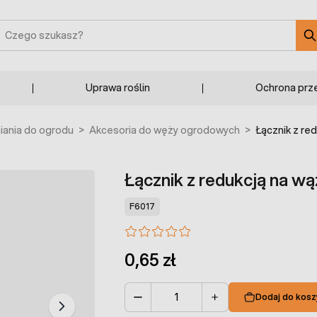
zukaj
Uprawa roślin
Ochrona prz
ania do ogrodu
>
Akcesoria do węży ogrodowych
>
Łącznik z re
Łącznik z redukcją na wą
F6017
0,65 zł
Dodaj do kosz
Ilość