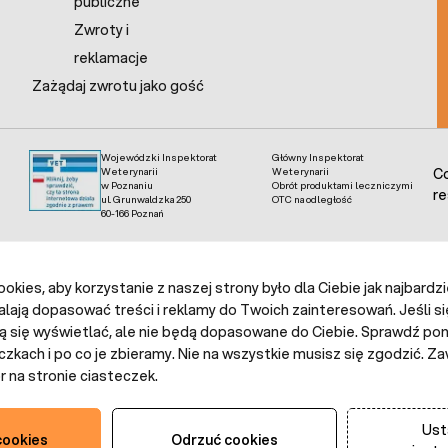
publiczne
Zwroty i
reklamacje
Zażądaj zwrotu jako gość
Wojewódzki Inspektorat
Główny Inspektorat
Weterynarii
Weterynarii
Co
w Poznaniu
Obrót produktami leczniczymi
re
ul. Grunwaldzka 250
OTC na odległość
60-166 Poznań
kies, aby korzystanie z naszej strony było dla Ciebie jak najbardz
alają dopasować treści i reklamy do Twoich zainteresowań. Jeśli si
ą się wyświetlać, ale nie będą dopasowane do Ciebie. Sprawdź poni
czkach i po co je zbieramy. Nie na wszystkie musisz się zgodzić.
 na stronie ciasteczek.
Ust
cookies
Odrzuć cookies