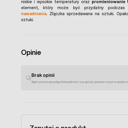
niskie i wysokie temperatury oraz
promieniowanie
element, który może być przydatny podcza
nawadniania
. Złączka sprzedawana na sztuki. Opak
sztuki.
Opinie
Brak opinii
Bądź pierwszą osobą, która podzieli się opinią i pomoże innym w wyborz
Zapytaj o produkt