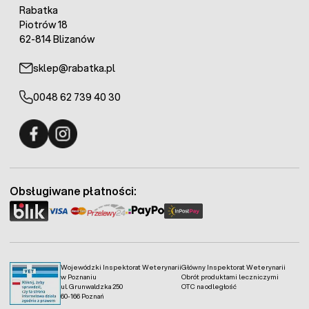
Rabatka
Piotrów 18
62-814 Blizanów
sklep@rabatka.pl
0048 62 739 40 30
Fermo - facebook
Fermo - Instagram
Obsługiwane płatności:
Wojewódzki Inspektorat Weterynarii
Główny Inspektorat Weterynarii
w Poznaniu
Obrót produktami leczniczymi
ul. Grunwaldzka 250
OTC na odległość
60-166 Poznań