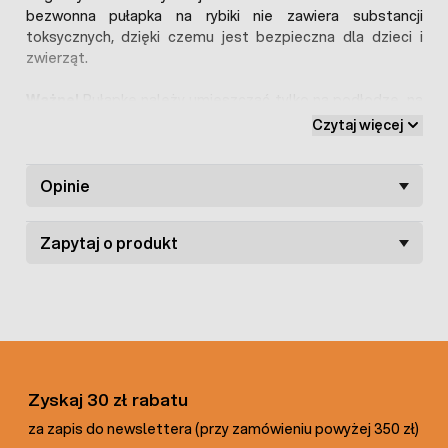
bezwonna pułapka na rybiki nie zawiera substancji
toksycznych, dzięki czemu jest bezpieczna dla dzieci i
zwierząt.
Ważne!
Pułapkę należy umieszczać tylko na podłodze, na
równych powierzchniach.
Czytaj więcej
Pełna skuteczność w okresie 3-7 dni od ekspozycji.
Opinie
W opakowaniu znajdują się dwie pułapki.
Zapytaj o produkt
Zyskaj 30 zł rabatu
za zapis do newslettera (przy zamówieniu powyżej 350 zł)