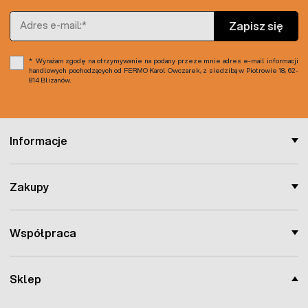
Adres e-mail
Zapisz się
Wyrażam zgodę na otrzymywanie na podany przeze mnie adres e-mail informacji
handlowych pochodzących od FERMO Karol Owczarek, z siedzibą w Piotrowie 18, 62-
814 Blizanów.
Informacje
Zakupy
Współpraca
Sklep