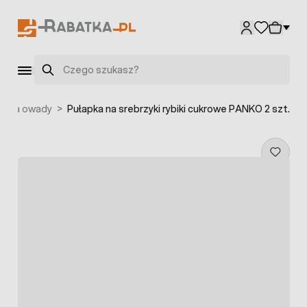
Przejdź do treści
Szukaj
ki na owady
>
Pułapka na srebrzyki rybiki cukrowe PANKO 2 szt.