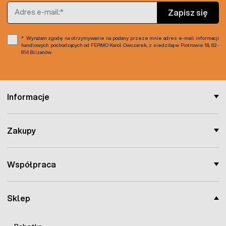
Adres e-mail
Zapisz się
Wyrażam zgodę na otrzymywanie na podany przeze mnie adres e-mail informacji
handlowych pochodzących od FERMO Karol Owczarek, z siedzibą w Piotrowie 18, 62-
814 Blizanów.
Informacje
Zakupy
Współpraca
Sklep