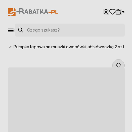
Przejdź do treści
Szukaj
ślin
>
Pułapka lepowa na muszki owocówki jabłkóweczkę 2 szt