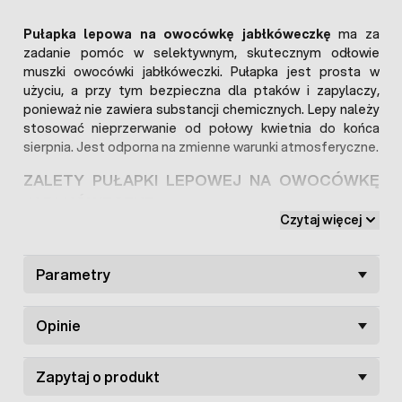
Pułapka lepowa na owocówkę jabłkóweczkę
ma za
zadanie pomóc w selektywnym, skutecznym odłowie
muszki owocówki jabłkóweczki. Pułapka jest prosta w
użyciu, a przy tym bezpieczna dla ptaków i zapylaczy,
ponieważ nie zawiera substancji chemicznych. Lepy należy
stosować nieprzerwanie od połowy kwietnia do końca
sierpnia. Jest odporna na zmienne warunki atmosferyczne.
ZALETY PUŁAPKI LEPOWEJ NA OWOCÓWKĘ
JABŁKÓWECZKĘ:
Czytaj więcej
Niezwykle skuteczna,
Prosta w użyciu,
Parametry
Selektywnie wabi i odławia szkodniki,
Bezpieczna dla zapylaczy i ptaków,
Odporna na warunki atmosferyczne,
Opinie
Bezpieczna dla środowiska.
ZWALCZANIE MUSZEK OWOCÓWEK
Zapytaj o produkt