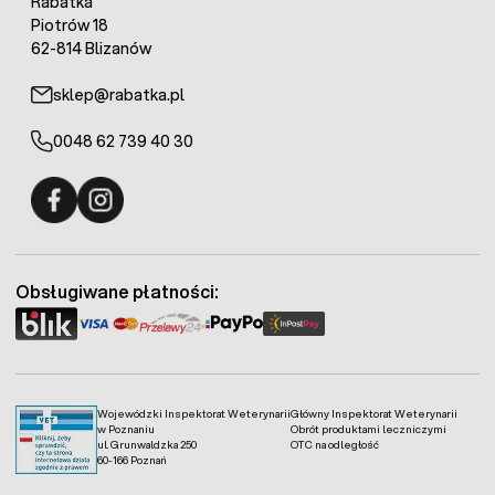
Rabatka
Piotrów 18
62-814 Blizanów
sklep@rabatka.pl
0048 62 739 40 30
Fermo - facebook
Fermo - Instagram
Obsługiwane płatności:
Wojewódzki Inspektorat Weterynarii
Główny Inspektorat Weterynarii
w Poznaniu
Obrót produktami leczniczymi
ul. Grunwaldzka 250
OTC na odległość
60-166 Poznań