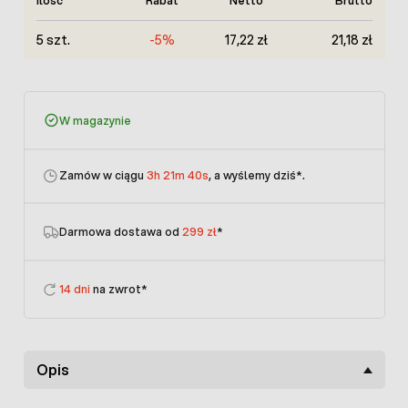
Ilość
Rabat
Netto
Brutto
5 szt.
-5%
17,22 zł
21,18 zł
W magazynie
Zamów w ciągu
3h 21m 40s
, a wyślemy dziś
*.
Darmowa dostawa od
299 zł
*
14 dni
na zwrot*
Opis