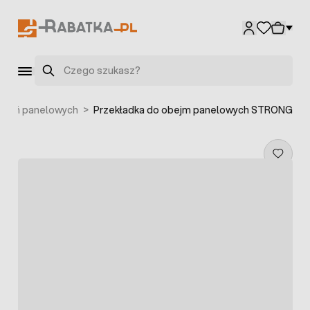
Przejdź do treści
Szukaj
dzeń panelowych
>
Przekładka do obejm panelowych STRONG