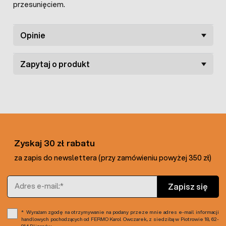
przesunięciem.
Opinie
Zapytaj o produkt
Zyskaj 30 zł rabatu
za zapis do newslettera (przy zamówieniu powyżej 350 zł)
Adres e-mail
Zapisz się
Wyrażam zgodę na otrzymywanie na podany przeze mnie adres e-mail informacji
handlowych pochodzących od FERMO Karol Owczarek, z siedzibą w Piotrowie 18, 62-
814 Blizanów.