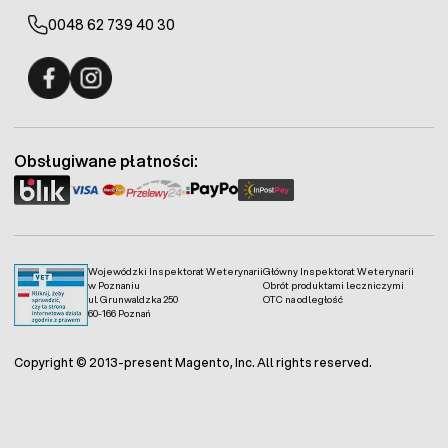
0048 62 739 40 30
Fermo - facebook
Fermo - Instagram
Obsługiwane płatności:
Wojewódzki Inspektorat Weterynarii
Główny Inspektorat Weterynarii
w Poznaniu
Obrót produktami leczniczymi
ul. Grunwaldzka 250
OTC na odległość
60-166 Poznań
Copyright © 2013-present Magento, Inc. All rights reserved.