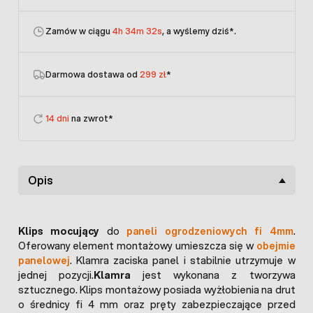
Zamów w ciągu
4h 34m 32s
, a wyślemy dziś
*.
Darmowa dostawa od
299 zł
*
14 dni
na zwrot*
Opis
Klips mocujący
do
paneli ogrodzeniowych fi 4mm
.
Oferowany element montażowy umieszcza się w
obejmie
panelowej
. Klamra zaciska panel i stabilnie utrzymuje w
jednej pozycji.
Klamra
jest wykonana z tworzywa
sztucznego. Klips montażowy posiada wyżłobienia na drut
o średnicy fi 4 mm oraz pręty zabezpieczające przed