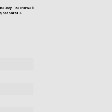
 należy zachować
tą preparatu.
e