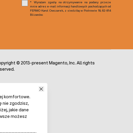
Wyrażam zgodę na otrzymywanie na podany przeze
mnie adres e-mail informacji handlowych pochodzących od
FERMO Karol Owczarek, z siedzibą w Piotrowie 18, 62-814
Blizanów.
pyright © 2013-present Magento, Inc. All rights
served.
iej komfortowe.
ę nie zgodzisz,
żej, jakie dane
 Zawsze możesz