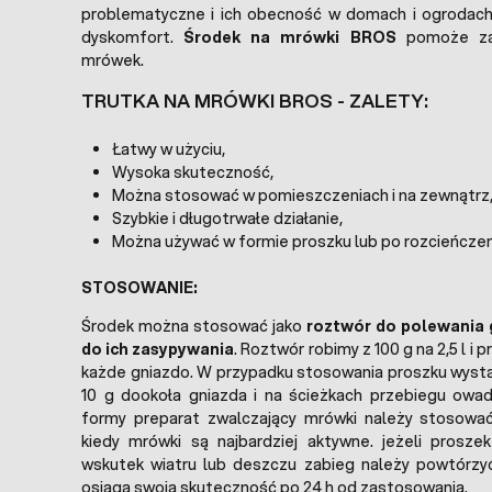
problematyczne i ich obecność w domach i ogroda
dyskomfort.
Środek na mrówki BROS
pomoże zap
mrówek.
TRUTKA NA MRÓWKI BROS - ZALETY:
Łatwy w użyciu,
Wysoka skuteczność,
Można stosować w pomieszczeniach i na zewnątrz
Szybkie i długotrwałe działanie,
Można używać w formie proszku lub po rozcieńczen
STOSOWANIE:
Środek można stosować jako
roztwór do polewania 
do ich zasypywania
. Roztwór robimy z 100 g na 2,5 l i 
każde gniazdo. W przypadku stosowania proszku wyst
10 g dookoła gniazda i na ścieżkach przebiegu owad
formy preparat zwalczający mrówki należy stosować
kiedy mrówki są najbardziej aktywne. jeżeli prosze
wskutek wiatru lub deszczu zabieg należy powtórzyć
osiąga swoja skuteczność po 24 h od zastosowania.