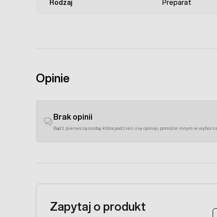
Rodzaj
Preparat
Opinie
Brak opinii
Bądź pierwszą osobą, która podzieli się opinią i pomoże innym w wyborz
Zapytaj o produkt