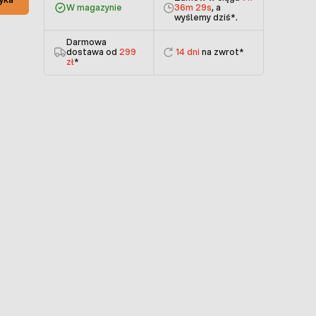
W magazynie
36m 29s
, a
wyślemy dziś
*.
Darmowa
dostawa od
299
14 dni
na zwrot*
zł
*