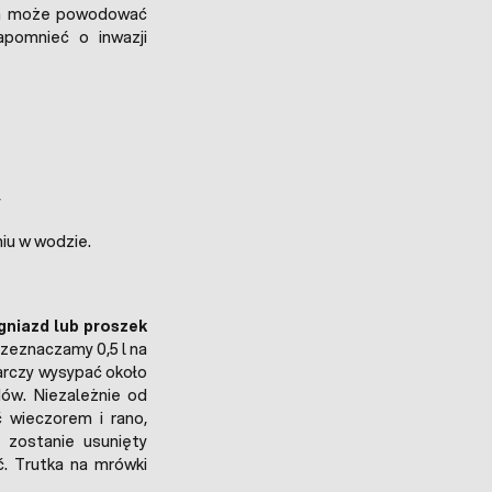
ch może powodować
omnieć o inwazji
,
iu w wodzie.
gniazd lub proszek
przeznaczamy 0,5 l na
arczy wysypać około
ów. Niezależnie od
 wieczorem i rano,
k zostanie usunięty
. Trutka na mrówki