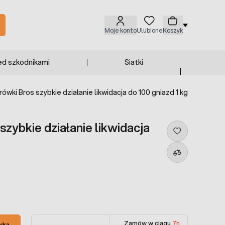
Moje konto
Ulubione
Koszyk
ed szkodnikami
Siatki
ówki Bros szybkie działanie likwidacja do 100 gniazd 1 kg
zybkie działanie likwidacja
Zamów w ciągu
7h
yka