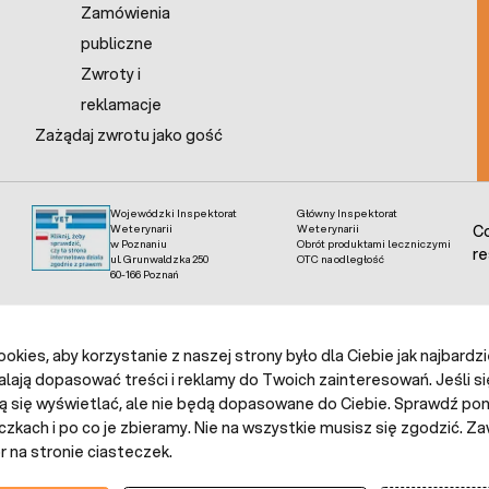
Zamówienia
publiczne
Zwroty i
reklamacje
Zażądaj zwrotu jako gość
Wojewódzki Inspektorat
Główny Inspektorat
Weterynarii
Weterynarii
Co
w Poznaniu
Obrót produktami leczniczymi
re
ul. Grunwaldzka 250
OTC na odległość
60-166 Poznań
kies, aby korzystanie z naszej strony było dla Ciebie jak najbardz
alają dopasować treści i reklamy do Twoich zainteresowań. Jeśli si
ą się wyświetlać, ale nie będą dopasowane do Ciebie. Sprawdź poni
czkach i po co je zbieramy. Nie na wszystkie musisz się zgodzić.
 na stronie ciasteczek.