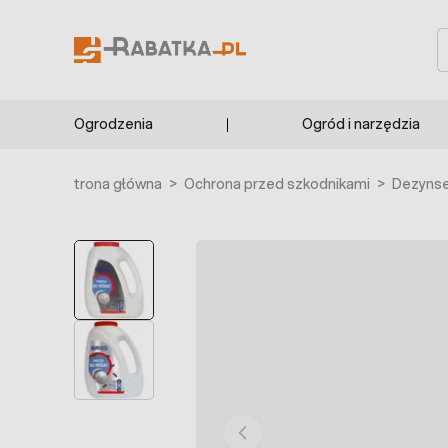
Przejdź do treści
S
Ogrodzenia
Ogród i narzędzia
Strona główna
>
Ochrona przed szkodnikami
>
Dezynse
POLECANE