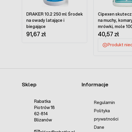
DRAKER 10.2 250 ml Środek
Cipexen skutecz
na owady latające i
na muchy, komary,
biegające
mrówki, mole 10
91,67 zł
40,57 zł
Produkt nie
Sklep
Informacje
Rabatka
Regulamin
Piotrów 18
Polityka
62-814
prywatności
Blizanów
Dane