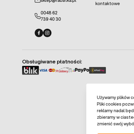
sklep@rabatka.pl
kontaktowe
0048 62
739 40 30
Fermo - facebook
Fermo - Instagram
Obsługiwane płatności:
Używamy plików coo
Pliki cookies pozw
reklamy nadal będ
zbieramy w ciaste
zmienić swój wybór