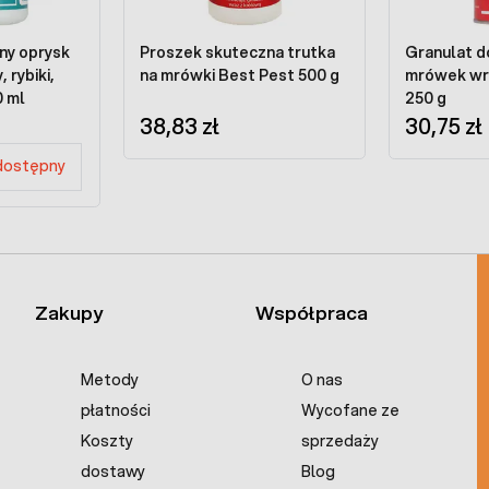
ny oprysk
Proszek skuteczna trutka
Granulat d
 rybiki,
na mrówki Best Pest 500 g
mrówek wr
0 ml
250 g
38,83 zł
30,75 zł
dostępny
Zakupy
Współpraca
Metody
O nas
płatności
Wycofane ze
Koszty
sprzedaży
dostawy
Blog