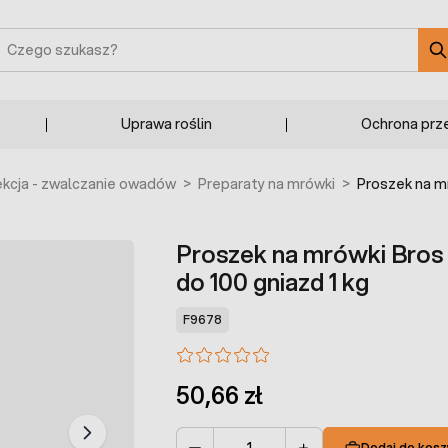
zukaj
Uprawa roślin
Ochrona prz
kcja - zwalczanie owadów
>
Preparaty na mrówki
>
Proszek na mr
Proszek na mrówki Bros s
do 100 gniazd 1 kg
F9678
50,66 zł
Dodaj do kosz