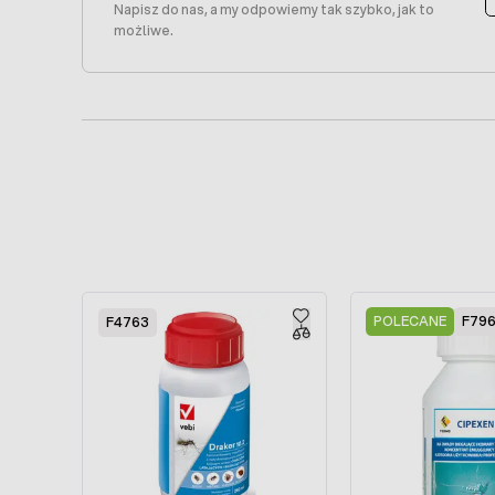
Napisz do nas, a my odpowiemy tak szybko, jak to
możliwe.
Press to skip carousel
POLECANE
F79
F4763