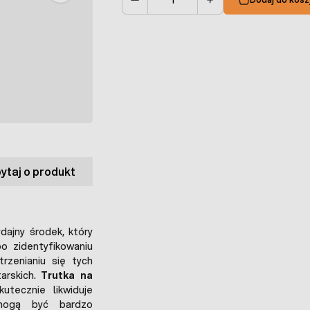
Ilość
ytaj o produkt
dajny środek, który
o zidentyfikowaniu
rzenianiu się tych
arskich.
Trutka na
tecznie likwiduje
mogą być bardzo