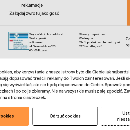
reklamacje
Zażądaj zwrotu jako gość
Wojewódzki Inspektorat
Główny Inspektorat
Weterynarii
Weterynarii
Co
w Poznaniu
Obrót produktami leczniczymi
re
ul. Grunwaldzka 250
OTC na odległość
60-166 Poznań
kies, aby korzystanie z naszej strony było dla Ciebie jak najbardz
alają dopasować treści i reklamy do Twoich zainteresowań. Jeśli si
ą się wyświetlać, ale nie będą dopasowane do Ciebie. Sprawdź poni
czkach i po co je zbieramy. Nie na wszystkie musisz się zgodzić.
 na stronie ciasteczek.
Ust
cookies
Odrzuć cookies
niest