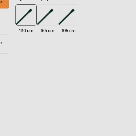
ka
u
130 cm
155 cm
105 cm
t*