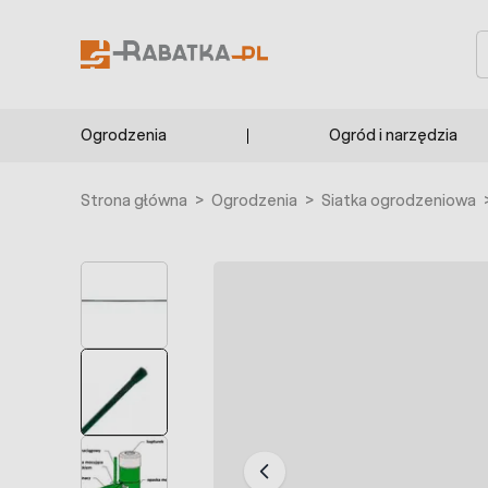
Przejdź do treści
S
Ogrodzenia
Ogród i narzędzia
Strona główna
>
Ogrodzenia
>
Siatka ogrodzeniowa
PROMOCJA 7%