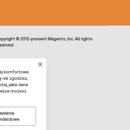
pyright © 2013-present Magento, Inc. All rights
served.
iej komfortowe.
ę nie zgodzisz,
żej, jakie dane
 Zawsze możesz
awienia
andardowe