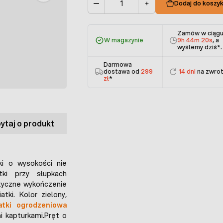
Dodaj do koszy
Ilość
Zamów w ciąg
W magazynie
9h 44m 20s
, a
wyślemy dziś
*.
Darmowa
dostawa od
299
14 dni
na zwro
zł
*
ytaj o produkt
ki o wysokości nie
tki przy słupkach
tyczne wykończenie
tki. Kolor zielony,
iatki ogrodzeniowa
i kapturkami.Pręt o