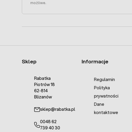
możliwe.
Sklep
Informacje
Rabatka
Regulamin
Piotrów 18
Polityka
62-814
prywatności
Blizanów
Dane
sklep@rabatka.pl
kontaktowe
0048 62
739 40 30