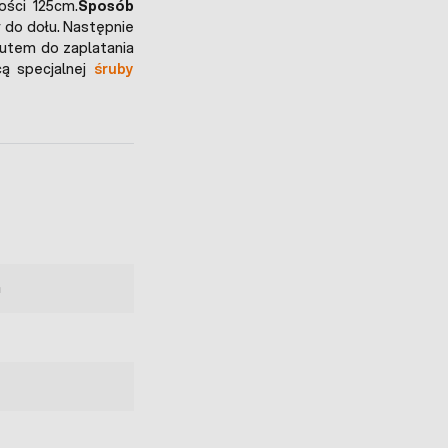
ości 125cm.
Sposób
y do dołu. Następnie
utem do zaplatania
cą specjalnej
śruby
a