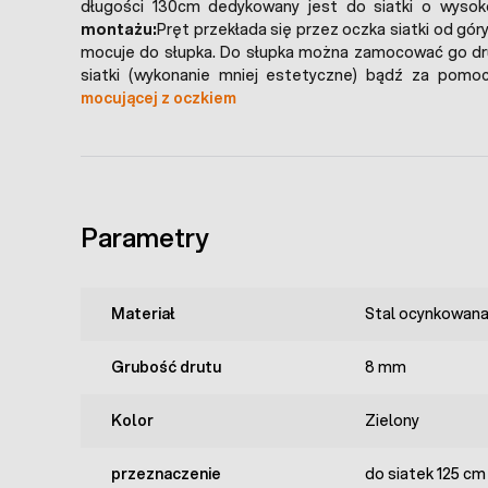
długości 130cm dedykowany jest do siatki o wysok
montażu:
Pręt przekłada się przez oczka siatki od gór
mocuje do słupka. Do słupka można zamocować go dr
siatki (wykonanie mniej estetyczne) bądź za pomo
mocującej z oczkiem
Parametry
Materiał
Stal ocynkowan
Grubość drutu
8 mm
Kolor
Zielony
przeznaczenie
do siatek 125 cm