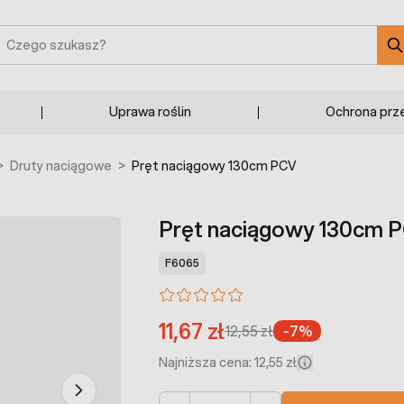
zukaj
Uprawa roślin
Ochrona prz
>
Druty naciągowe
>
Pręt naciągowy 130cm PCV
Pręt naciągowy 130cm 
F6065
11,67 zł
12,55 zł
-7%
Najniższa cena: 12,55 zł