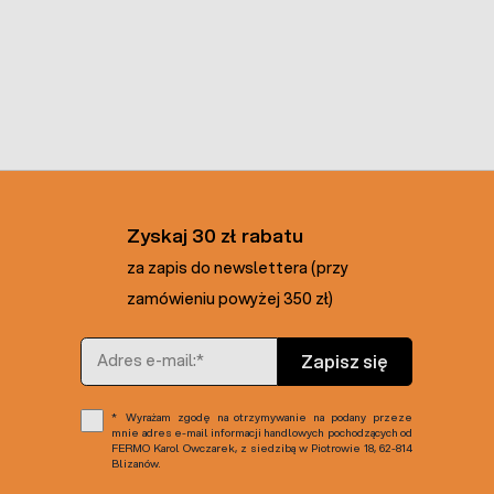
Zyskaj 30 zł rabatu
za zapis do newslettera (przy
zamówieniu powyżej 350 zł)
Adres e-mail
Zapisz się
Wyrażam zgodę na otrzymywanie na podany przeze
mnie adres e-mail informacji handlowych pochodzących od
FERMO Karol Owczarek, z siedzibą w Piotrowie 18, 62-814
Blizanów.