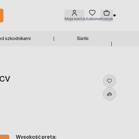
Moje konto
Ulubione
Koszyk
ed szkodnikami
Siatki
PCV
Wysokość pręta: