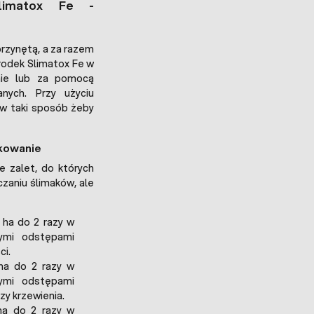
limatox Fe -
rzynętą, a za razem
Środek Slimatox Fe w
nie lub za pomocą
nych. Przy użyciu
 w taki sposób żeby
wkowanie
 zalet, do których
zaniu ślimaków, ale
 ha do 2 razy w
ymi odstępami
ci.
ha do 2 razy w
ymi odstępami
zy krzewienia.
ha do 2 razy w