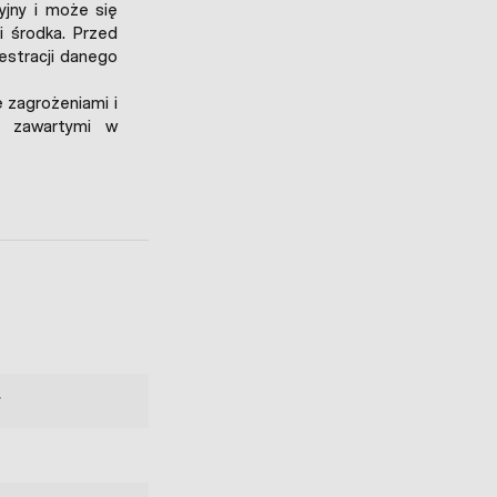
yjny i może się
i środka. Przed
estracji danego
 zagrożeniami i
i zawartymi w
y