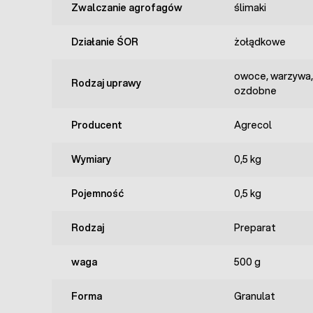
Zwalczanie agrofagów
ślimaki
Działanie ŚOR
żołądkowe
owoce, warzywa,
Rodzaj uprawy
ozdobne
Producent
Agrecol
Wymiary
0,5 kg
Pojemność
0,5 kg
Rodzaj
Preparat
waga
500 g
Forma
Granulat