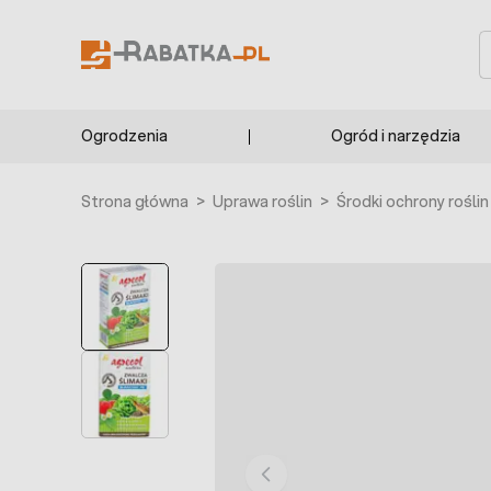
Przejdź do treści
S
Ogrodzenia
Ogród i narzędzia
Strona główna
>
Uprawa roślin
>
Środki ochrony roślin