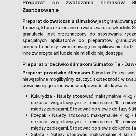
Preparat do zwalczania ślimaków S
Zastosowanie
Preparat do zwalczania ślimaków
jest granulowaną p
trucizną, która skutecznie i trwale zwalcza szkodniki. 
granulacie jest przeznaczony do stosowania ręcz
specjalnych aplikatorów do preparatów granulowa
preparatu należy zwrócić uwagę na aplikowanie trutki
inne zwierzęta ani ludzie nie mieli do niej dostępu
Preparat przeciwko ślimakom Slimatox Fe - Da
Preparat przeciwko ślimakom
Slimatox Fe ma wiele
niewątpliwie moglibyśmy zaliczyć skuteczność w zwalc
powinniśmy go stosować w odpowiednich dawkach:
Kukurydza - Należy stosować maksymalnie 4 kg /
sezonie wegetacyjnym z minimalnie 10 dniow
między zabiegami. Stosować po siewie do fazy 5 liś
Rzepak - Należy stosować maksymalnie 4 kg / 
sezonie wegetacyjnym z minimalnie 10 dniow
między zabiegami. Stosować po siewie do końca fa
Sałata - Należy stosować maksymalnie 4 kg / 