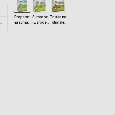
.
Preparat
Slimatox
Trutka na
na ślimaki
FE środek
ślimaki
t*
Slimatox
do
Slimatox
FE 0,5 kg
zwalczania
FE 1 kg
Agrecol
ślimaków
Agrecol
250g
Agrecol