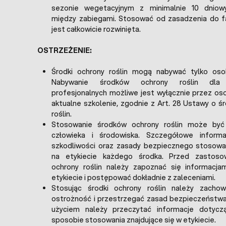
sezonie wegetacyjnym z minimalnie 10 dniow
między zabiegami. Stosować od zasadzenia do f
jest całkowicie rozwinięta.
OSTRZEŻENIE:
Środki ochrony roślin mogą nabywać tylko osob
Nabywanie środków ochrony roślin dla 
profesjonalnych możliwe jest wyłącznie przez os
aktualne szkolenie, zgodnie z Art. 28 Ustawy o ś
roślin.
Stosowanie środków ochrony roślin może być
człowieka i środowiska. Szczegółowe inform
szkodliwości oraz zasady bezpiecznego stosowan
na etykiecie każdego środka. Przed zastoso
ochrony roślin należy zapoznać się informacja
etykiecie i postępować dokładnie z zaleceniami.
Stosując środki ochrony roślin należy zacho
ostrożność i przestrzegać zasad bezpieczeństw
użyciem należy przeczytać informacje dotycz
sposobie stosowania znajdujące się w etykiecie.