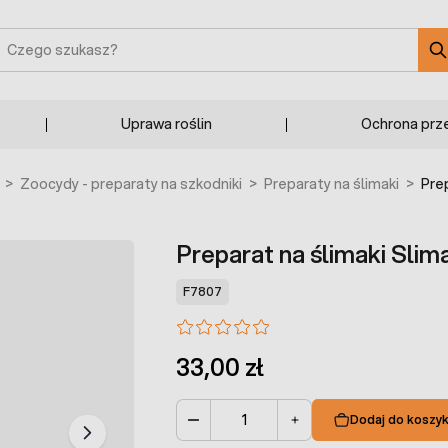
zukaj
Uprawa roślin
Ochrona prz
>
Zoocydy - preparaty na szkodniki
>
Preparaty na ślimaki
>
Prep
Preparat na ślimaki Slim
F7807
33,00 zł
Dodaj do koszy
Ilość