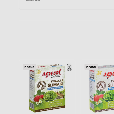
Press to skip carousel
F7808
F7806