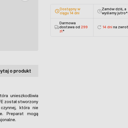
Dostępny w
Zamów dziś, a
ciągu 14 dni
wyślemy jutro
*
Darmowa
dostawa od
299
14 dni
na zwro
zł
*
ytaj o produkt
tóra unieszkodliwia
 FE został stworzony
 czynnej, która nie
ie. Preparat mogą
sjonalne.