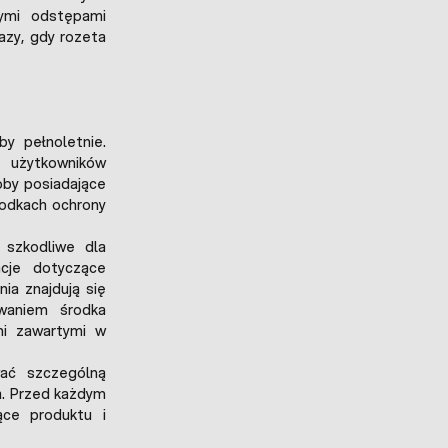
ymi odstępami
azy, gdy rozeta
y pełnoletnie.
użytkowników
oby posiadające
rodkach ochrony
 szkodliwe dla
acje dotyczące
ia znajdują się
waniem środka
mi zawartymi w
wać szczególną
a. Przed każdym
ące produktu i