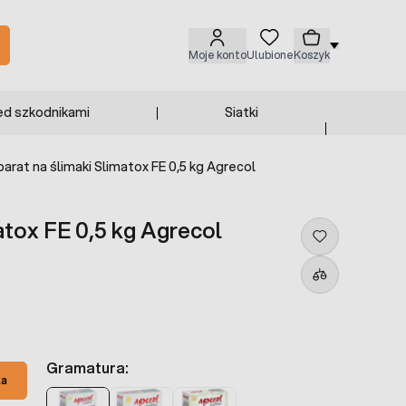
Moje konto
Ulubione
Koszyk
ed szkodnikami
Siatki
arat na ślimaki Slimatox FE 0,5 kg Agrecol
atox FE 0,5 kg Agrecol
Gramatura:
ka