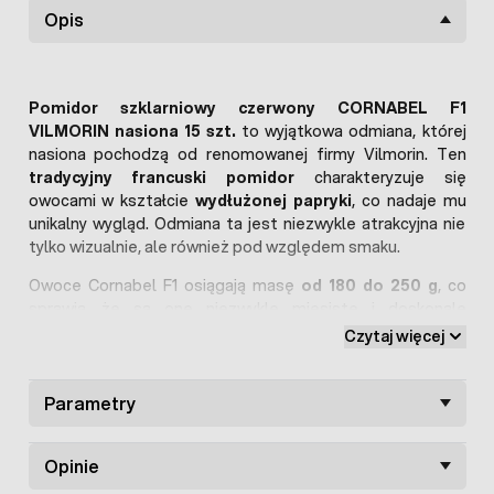
Opis
Pomidor szklarniowy czerwony CORNABEL F1
VILMORIN nasiona 15 szt.
to wyjątkowa odmiana, której
nasiona pochodzą od renomowanej firmy Vilmorin. Ten
tradycyjny francuski pomidor
charakteryzuje się
owocami w kształcie
wydłużonej papryki
, co nadaje mu
unikalny wygląd. Odmiana ta jest niezwykle atrakcyjna nie
tylko wizualnie, ale również pod względem smaku.
Owoce Cornabel F1 osiągają masę
od 180 do 250 g
, co
sprawia, że są one niezwykle mięsiste i doskonale
smaczne. Rośliny tej odmiany cechuje
niekończący się
Czytaj więcej
wzrost
, co sprawia, że są one polecane do uprawy w
tunelach foliowych
od marca do lipca. Zaleca się
palikowanie roślin ze względu na duże owoce, co pomaga
Parametry
utrzymać
zdrowy wzrost rośliny
. Dodatkowo Cornabel F1
to nie tylko
doskonały smak
, ale także właściwości
Opinie
odżywcze. Pomidory są bogatym źródłem witamin i
minerałów, takich jak
cynk, fosfor, fluor, jod, karoten,