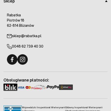
Sklep
Rabatka
Piotrów 18
62-814 Blizanów
sklep@rabatka.pl
0048 62 739 40 30
Fermo - facebook
Fermo - Instagram
Obsługiwane płatności:
Wojewódzki Inspektorat Weterynarii
Główny Inspektorat Weterynarii
w Poznaniu
Obrót produktami leczniczymi