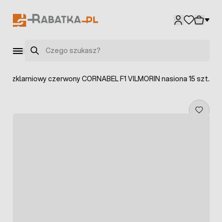
Przejdź do treści
Szukaj
r szklarniowy czerwony CORNABEL F1 VILMORIN nasiona 15 szt.