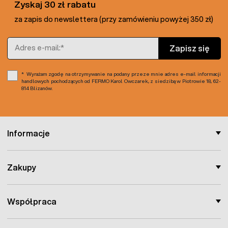
starannie wyselekcjonowane
i gwarantują udane plony
Zyskaj 30 zł rabatu
dla każdego ogrodnika.
za zapis do newslettera (przy zamówieniu powyżej 350 zł)
Adres e-mail
Zapisz się
Wyrażam zgodę na otrzymywanie na podany przeze mnie adres e-mail informacji
handlowych pochodzących od FERMO Karol Owczarek, z siedzibą w Piotrowie 18, 62-
814 Blizanów.
Informacje
Zakupy
Współpraca