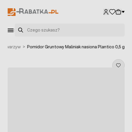
Przejdź do treści
Szukaj
ona warzyw
>
Pomidor Gruntowy Maliniak nasiona Plantico 0,5 g