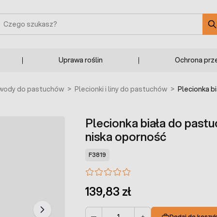
zukaj
Uprawa roślin
Ochrona prz
wody do pastuchów
>
Plecionki i liny do pastuchów
>
Plecionka b
Plecionka biała do pas
niska oporność
F3819
139,83 zł
Dodaj do koszy