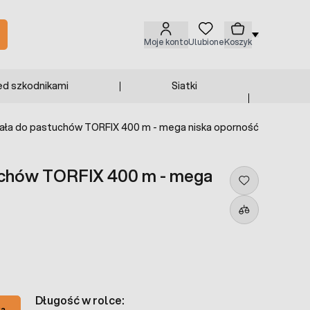
Moje konto
Ulubione
Koszyk
ed szkodnikami
Siatki
iała do pastuchów TORFIX 400 m - mega niska oporność
tuchów TORFIX 400 m - mega
Długość w rolce:
ka