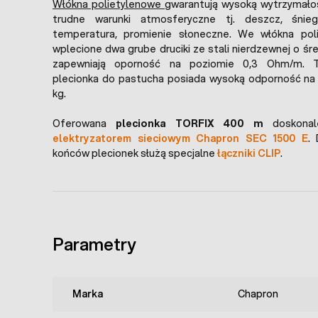
Włókna polietylenowe
gwarantują wysoką wytrzymało
trudne warunki atmosferyczne tj. deszcz, śnie
temperatura, promienie słoneczne. We włókna pol
wplecione dwa grube druciki ze stali nierdzewnej o śr
zapewniają oporność na poziomie 0,3 Ohm/m. T
plecionka do pastucha posiada wysoką odporność na 
kg.
Oferowana
plecionka TORFIX 400 m
doskonal
elektryzatorem sieciowym Chapron SEC 1500 E
.
końców plecionek służą specjalne
łączniki CLIP
.
Parametry
Marka
Chapron