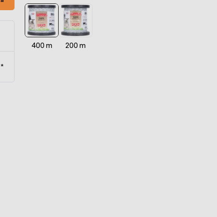
400 m
200 m
t*