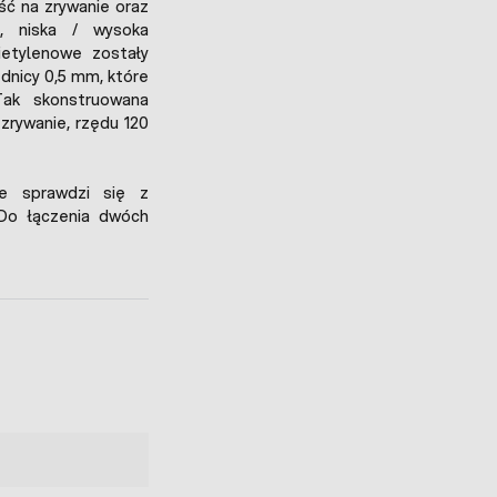
ść na zrywanie oraz
g, niska / wysoka
ietylenowe zostały
ednicy 0,5 mm, które
ak skonstruowana
zrywanie, rzędu 120
e sprawdzi się z
 Do łączenia dwóch