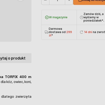
Ilość
Zamów dziś, a
W magazynie
wyślemy w
poniedziałek
*.
Darmowa
dostawa od
299
14 dni
na zwro
zł
*
ytaj o produkt
nka TORFIX 400 m
la kóz, owiec, koni,
i, dlatego zwierzęta