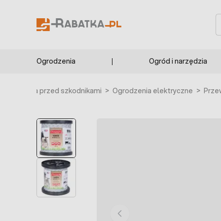
Przejdź do treści
S
Ogrodzenia
Ogród i narzędzia
>
Ochrona przed szkodnikami
>
Ogrodzenia elektryczne
>
Prze