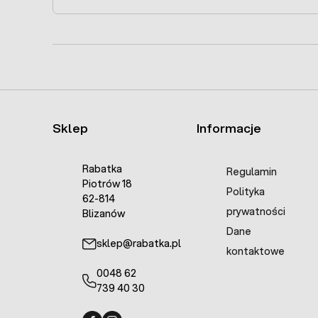
Sklep
Informacje
Rabatka
Regulamin
Piotrów 18
Polityka
62-814
prywatności
Blizanów
Dane
sklep@rabatka.pl
kontaktowe
0048 62
739 40 30