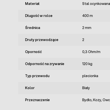
Materiał
Stal ocynkowana,
Długość w rolce
400 m
Średnica
2 mm
Druty przewodzące
2
Oporność
0,3 Ohm/m
Odporność na zrywanie
120 kg
Typ przewodu
plecionka
Kolor
Biały
Przeznaczenie
Bydło, Kozy, Owc