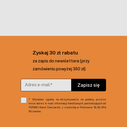
Zyskaj 30 zł rabatu
za zapis do newslettera (przy
zamówieniu powyżej 350 zł)
Adres e-mail
Zapisz się
Wyrażam zgodę na otrzymywanie na podany przeze
mnie adres e-mail informacji handlowych pochodzących od
FERMO Karol Owczarek, z siedzibą w Piotrowie 18, 62-814
Blizanów.