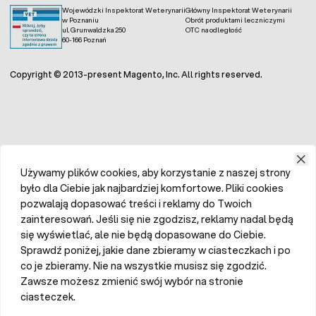
Wojewódzki Inspektorat Weterynarii
Główny Inspektorat Weterynarii
w Poznaniu
Obrót produktami leczniczymi
ul. Grunwaldzka 250
OTC na odległość
60-166 Poznań
Copyright © 2013-present Magento, Inc. All rights reserved.
Używamy plików cookies, aby korzystanie z naszej strony
było dla Ciebie jak najbardziej komfortowe. Pliki cookies
pozwalają dopasować treści i reklamy do Twoich
zainteresowań. Jeśli się nie zgodzisz, reklamy nadal będą
się wyświetlać, ale nie będą dopasowane do Ciebie.
Sprawdź poniżej, jakie dane zbieramy w ciasteczkach i po
co je zbieramy. Nie na wszystkie musisz się zgodzić.
Zawsze możesz zmienić swój wybór na stronie
ciasteczek.