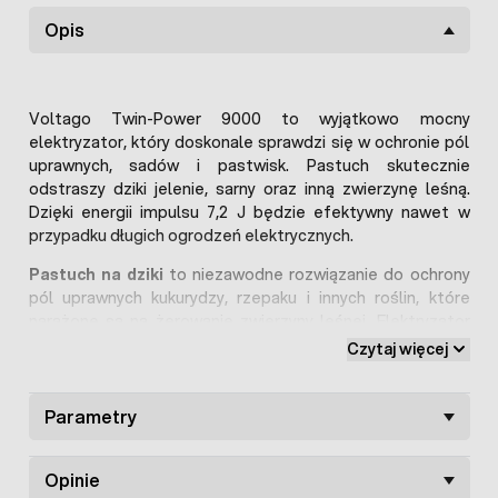
Opis
Voltago Twin-Power 9000 to wyjątkowo mocny
elektryzator, który doskonale sprawdzi się w ochronie pól
uprawnych, sadów i pastwisk. Pastuch skutecznie
odstraszy dziki jelenie, sarny oraz inną zwierzynę leśną.
Dzięki energii impulsu 7,2 J będzie efektywny nawet w
przypadku długich ogrodzeń elektrycznych.
Pastuch na dziki
to niezawodne rozwiązanie do ochrony
pól uprawnych kukurydzy, rzepaku i innych roślin, które
narażone są na żerowanie zwierzyny leśnej. Elektryzator
świetnie sprawdza się również przy ogrodzeniach sadów
Czytaj więcej
owocowych, chroniąc młode drzewka przed obgryzaniem
przez sarny. Pastuch Voltago Twin-Power 9000 może być
też z powodzeniem używany na pastwiskach dla bydła
Parametry
mięsnego, zapewniając bezpieczeństwo zwierząt
skutecznie ograniczając przemieszczania poza
Opinie
wyznaczony obszar.