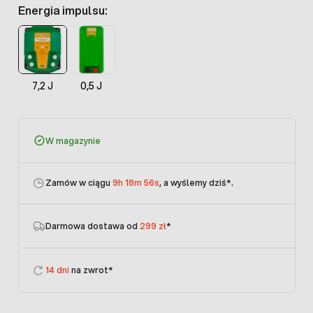
Energia impulsu:
7,2 J
0,5 J
W magazynie
Zamów w ciągu
9h 18m 56s
, a wyślemy dziś
*.
Darmowa dostawa od
299 zł
*
14 dni
na zwrot*