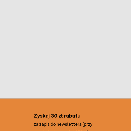
Zyskaj 30 zł rabatu
za zapis do newslettera (przy