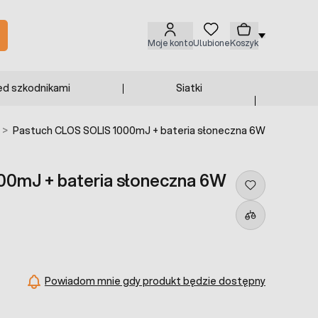
Moje konto
Ulubione
Koszyk
ed szkodnikami
Siatki
>
Pastuch CLOS SOLIS 1000mJ + bateria słoneczna 6W
0mJ + bateria słoneczna 6W
Powiadom mnie gdy produkt będzie dostępny