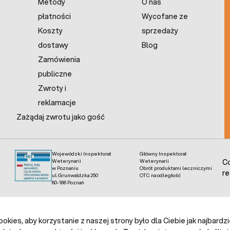
Metody
O nas
płatności
Wycofane ze
Koszty
sprzedaży
dostawy
Blog
Zamówienia
publiczne
Zwroty i
reklamacje
Zażądaj zwrotu jako gość
Wojewódzki Inspektorat
Główny Inspektorat
Weterynarii
Weterynarii
Co
w Poznaniu
Obrót produktami leczniczymi
re
ul. Grunwaldzka 250
OTC na odległość
60-166 Poznań
kies, aby korzystanie z naszej strony było dla Ciebie jak najbardz