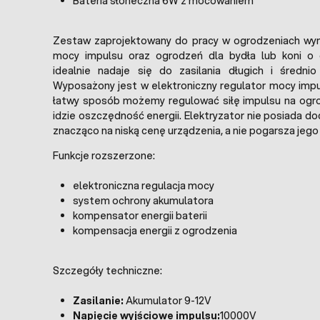
Bateria słoneczna 6W z mocowaniem
Zestaw zaprojektowany do pracy w ogrodzeniach wym
mocy impulsu oraz ogrodzeń dla bydła lub koni o du
idealnie nadaje się do zasilania długich i średnio
Wyposażony jest w elektroniczny regulator mocy impul
łatwy sposób możemy regulować siłę impulsu na ogro
idzie oszczędność energii. Elektryzator nie posiada 
znacząco na niską cenę urządzenia, a nie pogarsza jego
Funkcje rozszerzone:
elektroniczna regulacja mocy
system ochrony akumulatora
kompensator energii baterii
kompensacja energii z ogrodzenia
Szczegóły techniczne:
Zasilanie:
Akumulator 9-12V
Napięcie wyjściowe impulsu:
10000V