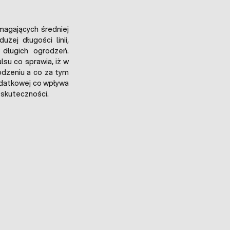
agających średniej
żej długości linii,
 długich ogrodzeń.
su co sprawia, iż w
dzeniu a co za tym
dodatkowej co wpływa
 skuteczności.