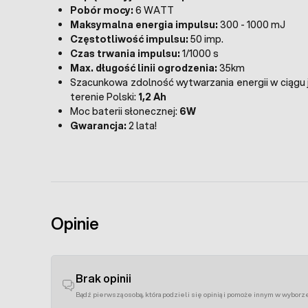
Pobór mocy:
6 WATT
Maksymalna energia impulsu:
300 - 1000 mJ
Częstotliwość impulsu:
50 imp.
Czas trwania impulsu:
1/1000 s
Max. długość linii ogrodzenia:
35km
Szacunkowa zdolność wytwarzania energii w ciągu 
terenie Polski:
1,2 Ah
Moc baterii słonecznej:
6W
Gwarancja:
2 lata!
Opinie
Brak opinii
Bądź pierwszą osobą, która podzieli się opinią i pomoże innym w wyborz