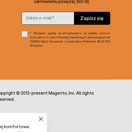
zamówieniu powyżej 350 zł)
Adres e-mail
Zapisz się
Wyrażam zgodę na otrzymywanie na podany przeze
mnie adres e-mail informacji handlowych pochodzących od
FERMO Karol Owczarek, z siedzibą w Piotrowie 18, 62-814
Blizanów.
pyright © 2013-present Magento, Inc. All rights
served.
iej komfortowe.