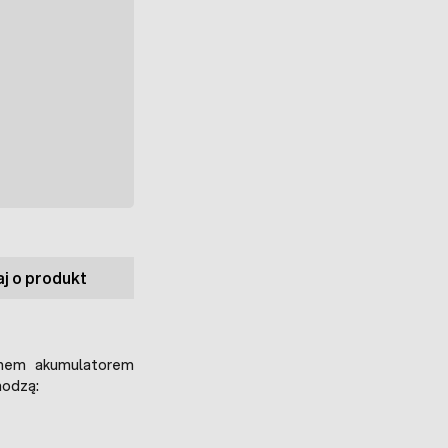
j o produkt
chem akumulatorem
hodzą: