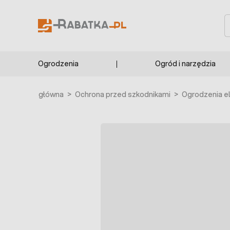
Przejdź do treści
S
Ogrodzenia
Ogród i narzędzia
Strona główna
>
Ochrona przed szkodnikami
>
Ogrodzenia e