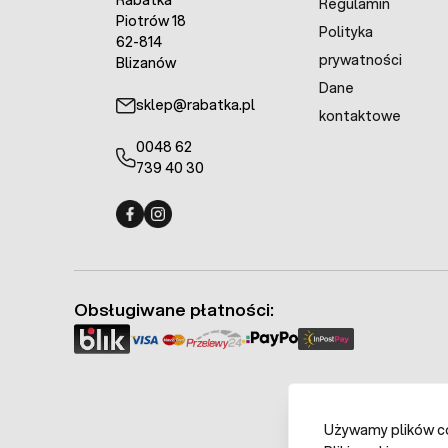
Rabatka
Regulamin
Piotrów 18
Polityka
62-814
prywatności
Blizanów
Dane
sklep@rabatka.pl
kontaktowe
0048 62
739 40 30
Fermo - facebook
Fermo - Instagram
Obsługiwane płatności:
Używamy plików coo