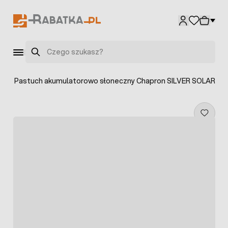
Przejdź do treści
Szukaj
e
>
Pastuch akumulatorowo słoneczny Chapron SILVER SOLAR