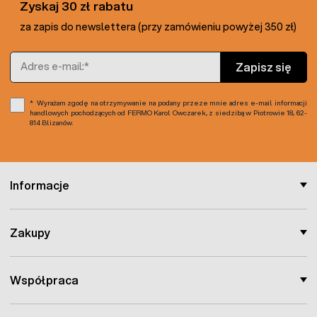
Zyskaj 30 zł rabatu
Funkcje rozszerzone:
za zapis do newslettera (przy zamówieniu powyżej 350 zł)
system ochrony akumulatora
kompensator energii baterii
Adres e-mail
kompensacja energii z ogrodzenia
Zapisz się
kompatybilny z wskaźnikami i kontrolerami
Chapron
Wyrażam zgodę na otrzymywanie na podany przeze mnie adres e-mail informacji
handlowych pochodzących od FERMO Karol Owczarek, z siedzibą w Piotrowie 18, 62-
814 Blizanów.
Moc elektryzatora pozwala na prowadzenie ogrodzenia w
standardowych warunkach, w miejscach gdzie straty złej
izolacji są rzadkie. Idealny do zastosowań w małych i
średnich grodzeniach.
Informacje
Szczegóły techniczne:
Zasilanie:
Akumulator 9-12V
Zakupy
Napięcie wyjściowe impulsu:
82000V
Pobór mocy:
5 WATT
Maksymalna energia impulsu:
300 mJ
Współpraca
Częstotliwość impulsu:
50 imp.
Czas trwania impulsu:
1/1000 s