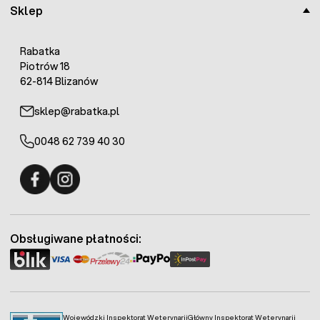
Max. długość linii ogrodzenia:
15km
Sklep
Szacunkowa zdolność wytwarzania energii w ciągu
jednego dnia na terenie Polski:
0,9 Ah
Moc baterii słonecznej:
5W
Rabatka
Gwarancja:
2 lata!
Piotrów 18
62-814 Blizanów
sklep@rabatka.pl
0048 62 739 40 30
Fermo - facebook
Fermo - Instagram
Obsługiwane płatności:
Wojewódzki Inspektorat Weterynarii
Główny Inspektorat Weterynarii