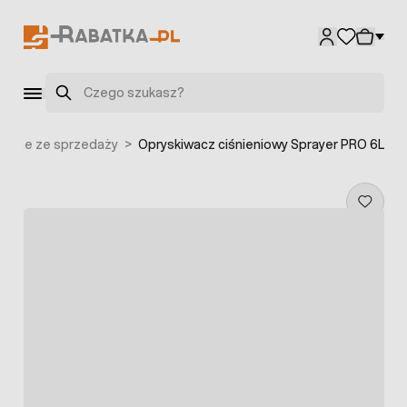
Przejdź do treści
Szukaj
fane ze sprzedaży
>
Opryskiwacz ciśnieniowy Sprayer PRO 6L