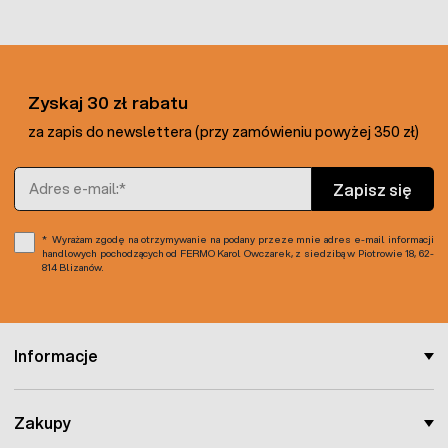
wyposażona jest w głowicę opryskową z dyszą oraz
rękojeść z dźwignią zaworu.
Zalety opryskiwacza:
Zyskaj 30 zł rabatu
Pojemny i szczelny zbiornik
za zapis do newslettera (przy zamówieniu powyżej 350 zł)
Ergonomiczny uchwyt pompy
ręcznej
Elastyczny wąż, zawór
Adres e-mail
Zapisz się
automatyczny i lanca mosiężna
Pasek do przewieszenia przez
ramię
Wyrażam zgodę na otrzymywanie na podany przeze mnie adres e-mail informacji
handlowych pochodzących od FERMO Karol Owczarek, z siedzibą w Piotrowie 18, 62-
Manometr wskazujący aktualne
814 Blizanów.
ciśnienie robocze.
Konstrukcja urządzenia powoduje, że wraz z naciśnięciem
Informacje
dźwigni zaworu na rękojeści, ciśnienie powietrza wypycha
ze zbiornika ciecz, która przez układ opryskowy wydostaje
się na zewnątrz. Wbudowany manometr wskazuje aktualne
Zakupy
ciśnienie w zbiorniku opryskiwacza.