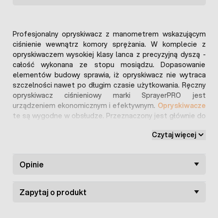
Profesjonalny opryskiwacz z manometrem wskazującym
ciśnienie wewnątrz komory sprężania. W komplecie z
opryskiwaczem wysokiej klasy lanca z precyzyjną dyszą -
całość wykonana ze stopu mosiądzu. Dopasowanie
elementów budowy sprawia, iż opryskiwacz nie wytraca
szczelności nawet po długim czasie użytkowania. Ręczny
opryskiwacz ciśnieniowy marki SprayerPRO jest
urządzeniem ekonomicznym i efektywnym.
Opryskiwacze
te są wygodne w obsłudze. Przeznaczony jest głównie do
ochrony i pielęgnacji roślin w uprawach rolnych
Czytaj więcej
inspektowych, uprawach szklarniowych, ogrodach i sadach.
Opryskiwacz ten może być także stosowany do
zwalczania szkodników magazynowych oraz dezynfekcji i
Opinie
dezynsekcji rozpylania detergentów czyszczących oraz
bezrozpuszczalnikowych. Pompa urządzenia jest
Zapytaj o produkt
napędzana poprzez ruch (góra - dół) rękojeści pompy. W
ten sposób do zbiornika opryskiwacza tłoczone jest
powietrze i wytwarzane ciśnienie. Lanca opryskowa