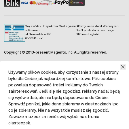
Wojewódzki Inspektorat Weterynarii
Główny Inspektorat Weterynarii
w Poznaniu
Obrót produktami leczniczymi
ul. Grunwaldzka 250
OTC na odległość
60-166 Poznań
Copyright © 2013-present Magento, Inc. All rights reserved.
Używamy plików cookies, aby korzystanie z naszej strony
było dla Ciebie jak najbardziej komfortowe. Pliki cookies
pozwalają dopasować treści i reklamy do Twoich
zainteresowań. Jeśli się nie zgodzisz, reklamy nadal będą
się wyświetlać, ale nie będą dopasowane do Ciebie.
Sprawdź poniżej, jakie dane zbieramy w ciasteczkach i po
co je zbieramy. Nie na wszystkie musisz się zgodzić.
Zawsze możesz zmienić swój wybór na stronie
ciasteczek.