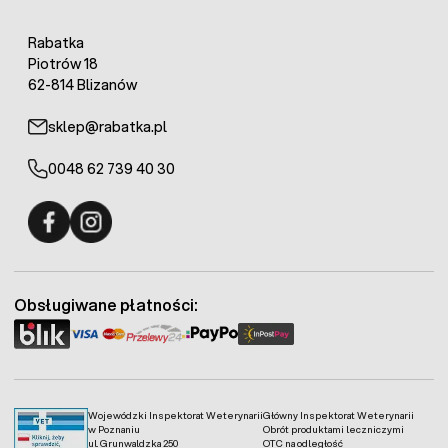
Rabatka
Piotrów 18
62-814 Blizanów
sklep@rabatka.pl
0048 62 739 40 30
Fermo - facebook
Fermo - Instagram
Obsługiwane płatności:
Wojewódzki Inspektorat Weterynarii
Główny Inspektorat Weterynarii
w Poznaniu
Obrót produktami leczniczymi
ul. Grunwaldzka 250
OTC na odległość