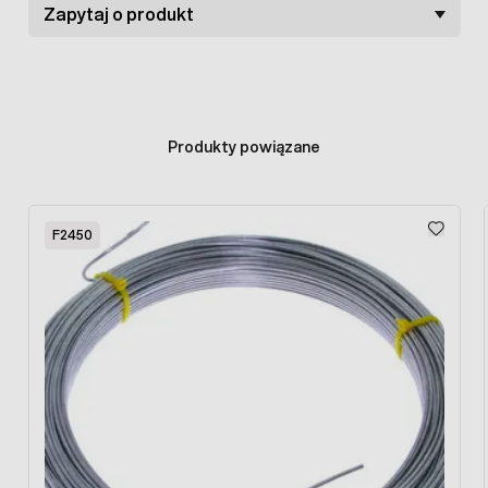
Zapytaj o produkt
przeznaczenie: na słupki o średnicy 42 mm
Produkty powiązane
Press to skip carousel
F2450