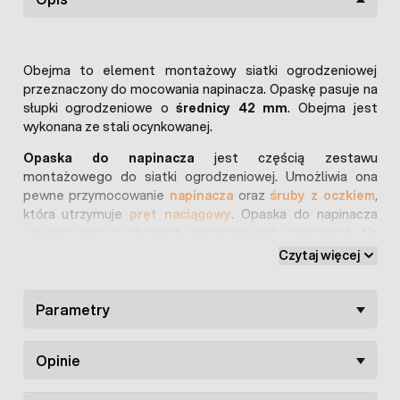
Obejma to element montażowy siatki ogrodzeniowej
przeznaczony do mocowania napinacza. Opaskę pasuje na
słupki ogrodzeniowe o
średnicy 42 mm
. Obejma jest
wykonana ze stali ocynkowanej.
Opaska do napinacza
jest częścią zestawu
montażowego do siatki ogrodzeniowej. Umożliwia ona
pewne przymocowanie
napinacza
oraz
śruby z oczkiem
,
która utrzymuje
pręt naciągowy
. Opaska do napinacza
używana jest na słupkach początkowych i narożnych. Na
słupkach początkowych na opasce umieszcza się jeden
Czytaj więcej
napinacz. Na słupkach narożnych na opasce umieszcza się
oczko dodatkowe
, które pozwala na zamontowanie
dwóch napinaczy.
Parametry
Parametry obejmy do napinacza:
Opinie
materiał: stal ocynkowana
zastosowanie: do mocowania napinaczy