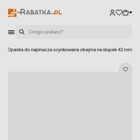
Przejdź do treści
Szukaj
i
>
Opaska do napinacza ocynkowana obejma na słupek 42 mm