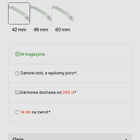
42 mm
48 mm
60 mm
W magazynie
Zamów dziś, a wyślemy jutro
*.
Darmowa dostawa od
299 zł
*
14 dni
na zwrot*
Opis