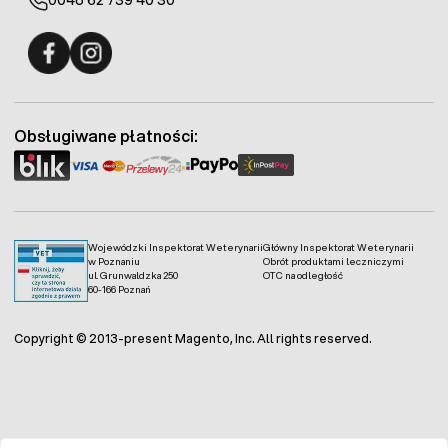
0048 62 739 40 30
Fermo - facebook
Fermo - Instagram
Obsługiwane płatności:
Wojewódzki Inspektorat Weterynarii
Główny Inspektorat Weterynarii
w Poznaniu
Obrót produktami leczniczymi
ul. Grunwaldzka 250
OTC na odległość
60-166 Poznań
Copyright © 2013-present Magento, Inc. All rights reserved.