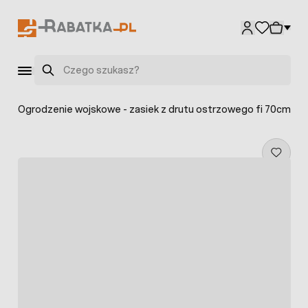
Przejdź do treści
Szukaj
y
>
Ogrodzenie wojskowe - zasiek z drutu ostrzowego fi 70cm