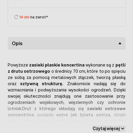
14 dni
na zwrot*
Opis
Powyższe
zasieki płaskie koncertina
wykonane są z
pętli
z drutu ostrzowego
o średnicy 70 cm, które to po spięciu
ze sobą za pomocą metalowych złączek, tworzą płaską
oraz
sztywną strukturę
. Znakomicie nadają się do
wzmacniania i podwyższania wysokości ogrodzeń. Dzięki
swojej skuteczności znajdują one zastosowanie przy
ogrodzeniach wojskowych, więziennych czy ochronie
lotnisk.Drut z którego składają się
zasieki ostrzowe
concentrina
, posiada
ostre jak żyleta ostrza
, dzięki
czemu intruz, który chciałby pokonać zasiek
poniósłby
dotkliwe rany
. Dlatego też zaleca się montowania zasiek
Czytaj więcej