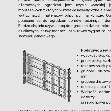
oferowanych ogrodzeń jest użycie wysokiej j
montażowych z których wszystkie newralgiczne eleme
wytrzymałych materiałów odpornych na korozję. O
polecane są do ogrodzeń domów rodzinnych, dom
Bardzo chętnie używane są do ogrodzeń działek rekre
działkowych. Łatwy montaż i efektowny wygląd to jed
systemu panelowego.
Podstawowew p
wysokość słupka:
przekrój słupka:
4
rozstaw osi słup
grubość drutów
mm
grubość drutów p
rozmiar panela: 1
Wielkość oczka:
dotyczy
przeprofilowanyc