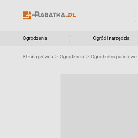
Przejdź do treści
S
Ogrodzenia
Ogród i narzędzia
Strona główna
>
Ogrodzenia
>
Ogrodzenia panelowe