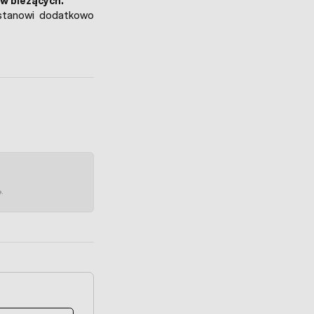
w bieżących.
 stanowi dodatkowo
e.