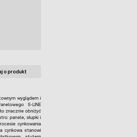
j o produkt
ktownym wyglądem i
Panelowego S-LINE
ło znacznie obniżyć
o: panele, słupki i
rocesie cynkowania
a cynkowa stanowi
odatkowym atutem