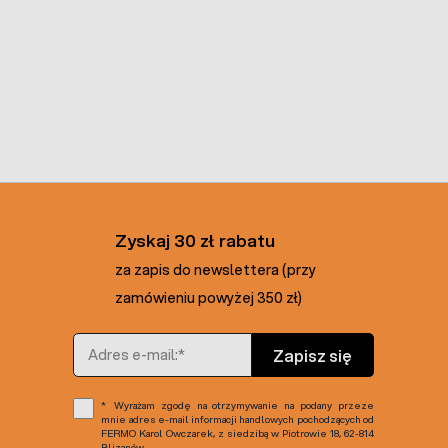
Zyskaj 30 zł rabatu
za zapis do newslettera (przy
zamówieniu powyżej 350 zł)
Adres e-mail
Zapisz się
Wyrażam zgodę na otrzymywanie na podany przeze
mnie adres e-mail informacji handlowych pochodzących od
FERMO Karol Owczarek, z siedzibą w Piotrowie 18, 62-814
Blizanów.