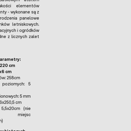
akości elementów
nty - wykonane są z
grodzenia panelowe
ków letniskowych.
acyjnych i ogródków
ne z licznych zalet
arametry:
220 cm
x6 cm
ków: 258cm
 poziomych: 5
ionowych: 5 mm
76x250,5 cm
 5,5x20cm (nie
 miejsc
h)