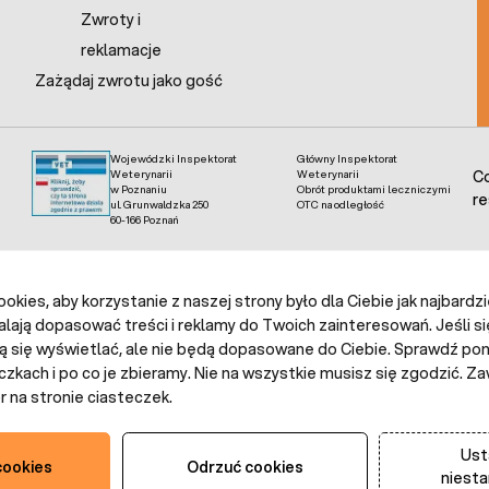
Zwroty i
reklamacje
Zażądaj zwrotu jako gość
Wojewódzki Inspektorat
Główny Inspektorat
Weterynarii
Weterynarii
Co
w Poznaniu
Obrót produktami leczniczymi
re
ul. Grunwaldzka 250
OTC na odległość
60-166 Poznań
kies, aby korzystanie z naszej strony było dla Ciebie jak najbardz
alają dopasować treści i reklamy do Twoich zainteresowań. Jeśli si
ą się wyświetlać, ale nie będą dopasowane do Ciebie. Sprawdź poni
czkach i po co je zbieramy. Nie na wszystkie musisz się zgodzić.
 na stronie ciasteczek.
Ust
cookies
Odrzuć cookies
niest