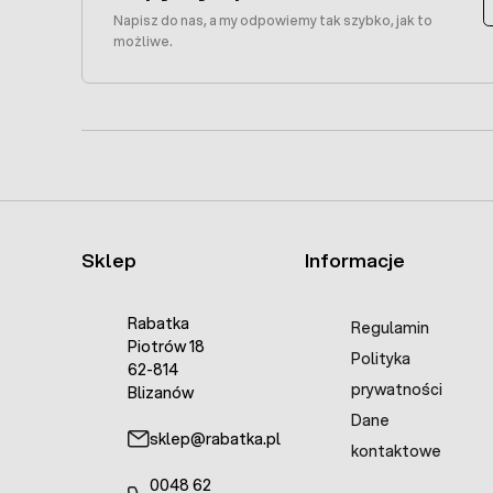
Napisz do nas, a my odpowiemy tak szybko, jak to
możliwe.
Sklep
Informacje
Rabatka
Regulamin
Piotrów 18
Polityka
62-814
prywatności
Blizanów
Dane
sklep@rabatka.pl
kontaktowe
0048 62