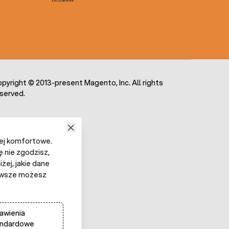
pyright © 2013-present Magento, Inc. All rights
served.
iej komfortowe.
ę nie zgodzisz,
żej, jakie dane
 Zawsze możesz
awienia
andardowe