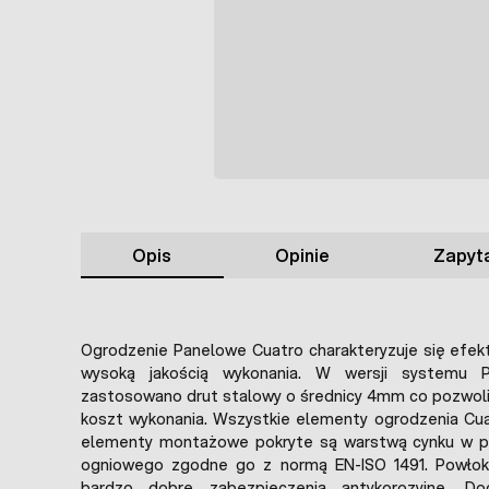
Opis
Opinie
Zapyta
Ogrodzenie Panelowe Cuatro charakteryzuje się efe
wysoką jakością wykonania. W wersji systemu 
zastosowano drut stalowy o średnicy 4mm co pozwoli
koszt wykonania. Wszystkie elementy ogrodzenia Cuatr
elementy montażowe pokryte są warstwą cynku w p
ogniowego zgodne go z normą EN-ISO 1491. Powłok
bardzo dobre zabezpieczenia antykorozyjne. D