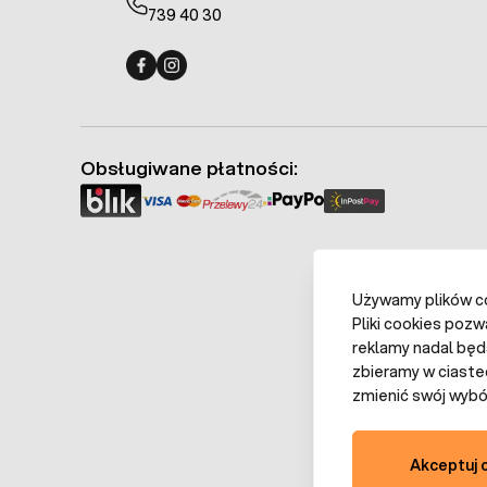
739 40 30
Fermo - facebook
Fermo - Instagram
Obsługiwane płatności:
Używamy plików coo
Pliki cookies pozw
reklamy nadal będ
zbieramy w ciaste
zmienić swój wybór
Akceptuj 