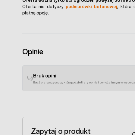
Oferta ważna tylko dla ogrodzeń powyżej 50 metró
Oferta nie dotyczy
podmurówki betonowej
, która
płatną opcję.
Opinie
Brak opinii
Bądź pierwszą osobą, która podzieli się opinią i pomoże innym w wyborz
Zapytaj o produkt