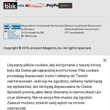
Wojewódzki Inspektorat Weterynarii
Główny Inspektorat Weterynarii
w Poznaniu
Obrót produktami leczniczymi
ul. Grunwaldzka 250
OTC na odległość
60-166 Poznań
Copyright © 2013-present Magento, Inc. All rights reserved.
Używamy plików cookies, aby korzystanie z naszej strony
było dla Ciebie jak najbardziej komfortowe. Pliki cookies
pozwalają dopasować treści i reklamy do Twoich
zainteresowań. Jeśli się nie zgodzisz, reklamy nadal będą
się wyświetlać, ale nie będą dopasowane do Ciebie.
Sprawdź poniżej, jakie dane zbieramy w ciasteczkach i po
co je zbieramy. Nie na wszystkie musisz się zgodzić.
Zawsze możesz zmienić swój wybór na stronie
ciasteczek.