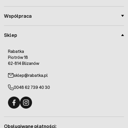
mm
grubość drutów pionowych: 5
mm
Współpraca
rozmiar panela: 100x250,5 cm
Wielkość oczka: 5,5x20cm (nie
dotyczy miejsc
Sklep
przeprofilowanych)
Oferta ważna tylko dla ogrodzeń powyżej 50 metrów
Rabatka
bieżących.
Piotrów 18
Oferta nie dotyczy
podmurówki betonowej
, która stanowi
62-814 Blizanów
dodatkowo płatną opcję.
sklep@rabatka.pl
0048 62 739 40 30
Fermo - facebook
Fermo - Instagram
Obsługiwane płatności: