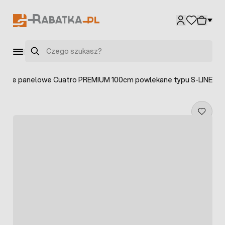
Przejdź do treści
Szukaj
enie panelowe Cuatro PREMIUM 100cm powlekane typu S-LINE