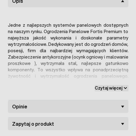
Opis
Jedne z najlepszych systemów panelowych dostępnych
na naszym rynku. Ogrodzenia Panelowe Fortis Premium to
najwyższa jakość wykonania i doskonałe parametry
wytrzymałościowe. Dedykowany jest do ogrodzeń domów,
posesji, firm dla najbardziej wymagających klientów.
Zabezpieczenie antykorozyjne (ocynk ogniowy i malowanie
proszkowe ), wytrzymała stal, najlepsze gatunkowo
komponenty. To wszystko wpływa na ponadprzeciętną
żywotność i wytrzymałość ogrodzenia panelowego.
Wszystkie elementy ogrodzenia Cuatro: panele, słupki i
Czytaj więcej
elementy montażowe pokryte są podwójną powłoką
antykorozyjną: warstwą cynku w procesie cynkowania
ogniowego zgodne go z normą EN-ISO 1491 oraz powłoką
Opinie
PCV - najwyższej jakości farbą poliestrową nanoszoną
metodą elektrostatyczną .
Zapytaj o produkt
Powłoka cynkowa stanowi bardzo dobre
zabezpieczenia antykorozyjne, a warstwa