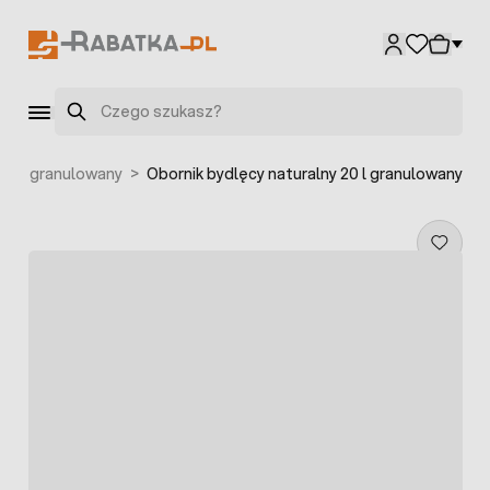
Przejdź do treści
Szukaj
rnik granulowany
>
Obornik bydlęcy naturalny 20 l granulowany