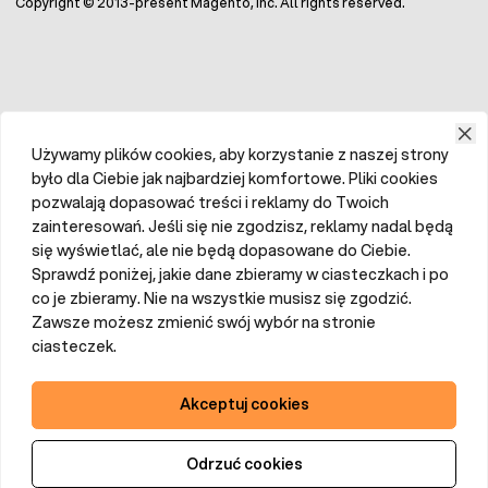
Copyright © 2013-present Magento, Inc. All rights reserved.
środowiska
.
W naszej ofercie znajdziesz również
Obornik
Bydlęcy TARGET w opakowaniu 10 l
.
Używamy plików cookies, aby korzystanie z naszej strony
było dla Ciebie jak najbardziej komfortowe. Pliki cookies
pozwalają dopasować treści i reklamy do Twoich
zainteresowań. Jeśli się nie zgodzisz, reklamy nadal będą
się wyświetlać, ale nie będą dopasowane do Ciebie.
Sprawdź poniżej, jakie dane zbieramy w ciasteczkach i po
co je zbieramy. Nie na wszystkie musisz się zgodzić.
Zawsze możesz zmienić swój wybór na stronie
ciasteczek.
Akceptuj cookies
Odrzuć cookies