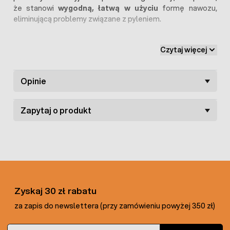
że stanowi
wygodną, łatwą w użyciu
formę nawozu,
eliminującą problemy związane z pyleniem.
Czytaj więcej
Opinie
Zapytaj o produkt
Zyskaj 30 zł rabatu
za zapis do newslettera (przy zamówieniu powyżej 350 zł)
Zalety stosowania obornika bydlęcego:
Adres e-mail