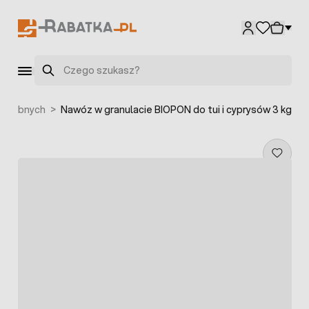
Przejdź do treści
Szukaj
ozdobnych
>
Nawóz w granulacie BIOPON do tui i cyprysów 3 kg