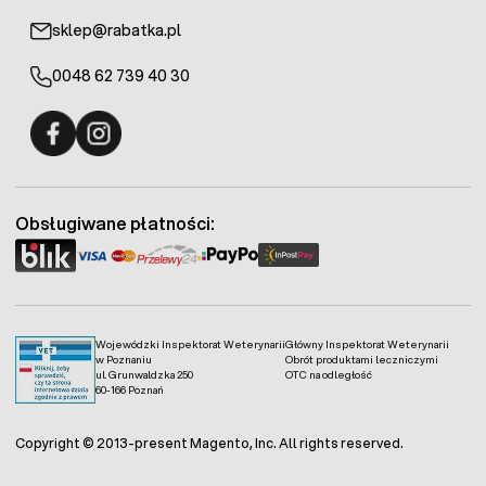
sklep@rabatka.pl
0048 62 739 40 30
Fermo - facebook
Fermo - Instagram
Obsługiwane płatności:
Wojewódzki Inspektorat Weterynarii
Główny Inspektorat Weterynarii
w Poznaniu
Obrót produktami leczniczymi
ul. Grunwaldzka 250
OTC na odległość
60-166 Poznań
Copyright © 2013-present Magento, Inc. All rights reserved.