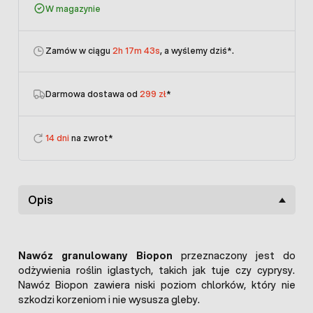
W magazynie
Zamów w ciągu
2h 17m 43s
, a wyślemy dziś
*.
Darmowa dostawa od
299 zł
*
14 dni
na zwrot*
Opis
Nawóz granulowany Biopon
przeznaczony jest do
odżywienia roślin iglastych, takich jak tuje czy cyprysy.
Nawóz Biopon zawiera niski poziom chlorków, który nie
szkodzi korzeniom i nie wysusza gleby.