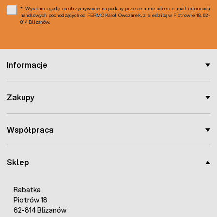
Wyrażam zgodę na otrzymywanie na podany przeze mnie adres e-mail informacji
handlowych pochodzących od FERMO Karol Owczarek, z siedzibą w Piotrowie 18, 62-
814 Blizanów.
Informacje
Zakupy
Współpraca
Sklep
Rabatka
Piotrów 18
62-814 Blizanów