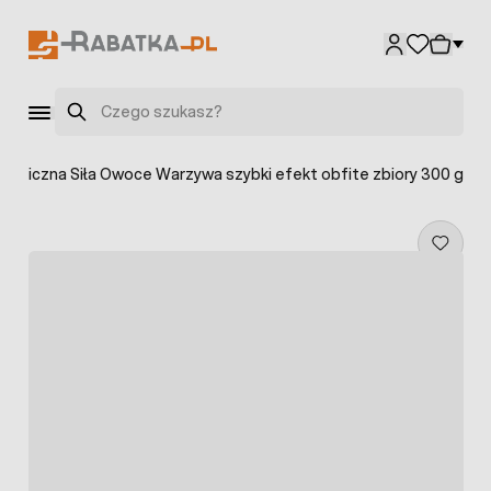
Przejdź do treści
Szukaj
Magiczna Siła Owoce Warzywa szybki efekt obfite zbiory 300 g