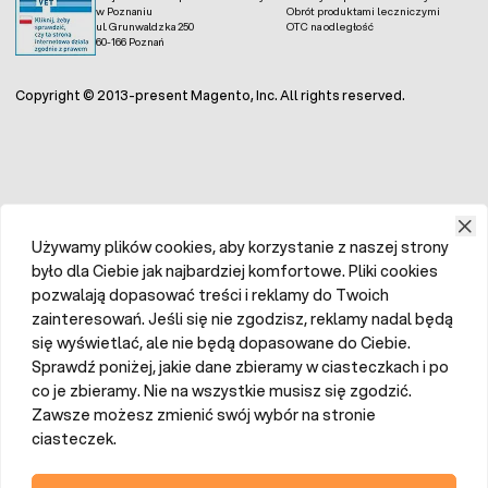
wodzie, cynk (Zn) 0,07% rozp. w wodzie, schelatowane w
w Poznaniu
Obrót produktami leczniczymi
ul. Grunwaldzka 250
OTC na odległość
EDTA.
60-166 Poznań
Copyright © 2013-present Magento, Inc. All rights reserved.
Używamy plików cookies, aby korzystanie z naszej strony
było dla Ciebie jak najbardziej komfortowe. Pliki cookies
pozwalają dopasować treści i reklamy do Twoich
zainteresowań. Jeśli się nie zgodzisz, reklamy nadal będą
się wyświetlać, ale nie będą dopasowane do Ciebie.
Sprawdź poniżej, jakie dane zbieramy w ciasteczkach i po
co je zbieramy. Nie na wszystkie musisz się zgodzić.
Zawsze możesz zmienić swój wybór na stronie
ciasteczek.