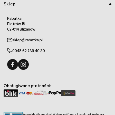
W naszej ofercie dostępne są również inne
nawozy do
Sklep
drzew i krzewów ozdobnych
.
Rabatka
Piotrów 18
62-814 Blizanów
sklep@rabatka.pl
0048 62 739 40 30
Fermo - facebook
Fermo - Instagram
Obsługiwane płatności:
Wojewódzki Inspektorat Weterynarii
Główny Inspektorat Weterynarii