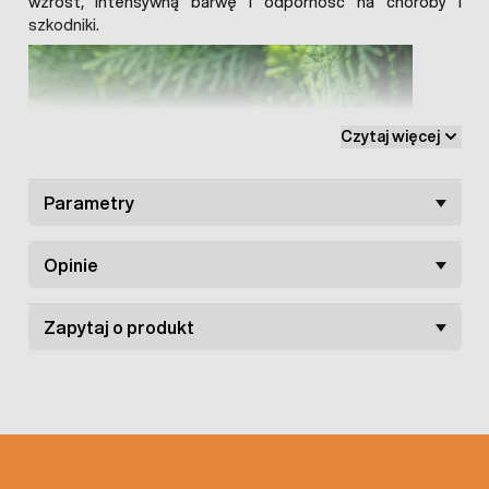
wzrost, intensywną barwę i odporność na choroby i
szkodniki.
Czytaj więcej
Parametry
Opinie
Zapytaj o produkt
Nawóz do tui Target
dostarcza roślinom głównych
składników odżywczych takich jak azot, potas i fosfor.
Nawóz bogaty jest również w mikroskładniki zapewniające
piękny wygląd.
Nawóz do tui w formie granulatu
bardzo
długo uwalnia składniki odżywcze do gleby dzięki czemu
rośliny mają zapewnione długotrwałe odżywienie.