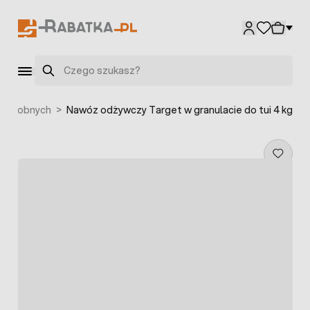
Przejdź do treści
Szukaj
 ozdobnych
>
Nawóz odżywczy Target w granulacie do tui 4 kg