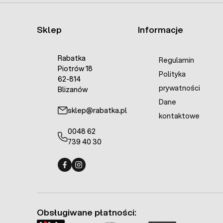
Sklep
Informacje
Rabatka
Regulamin
Piotrów 18
Polityka
62-814
prywatności
Blizanów
Dane
sklep@rabatka.pl
kontaktowe
0048 62
739 40 30
Fermo - facebook
Fermo - Instagram
Obsługiwane płatności: