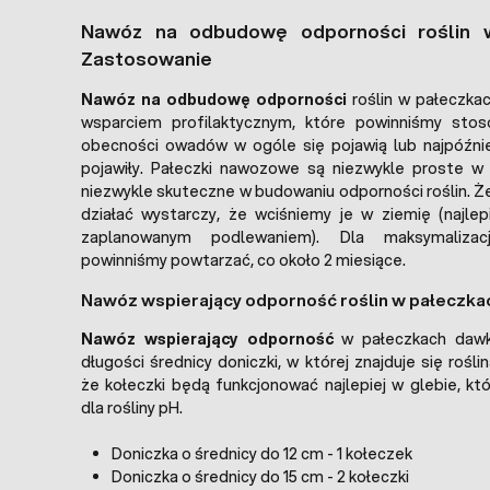
Nawóz na odbudowę odporności roślin 
Zastosowanie
Nawóz na odbudowę odporności
roślin w pałeczkac
wsparciem profilaktycznym, które powinniśmy sto
obecności owadów w ogóle się pojawią lub najpóźniej
pojawiły. Pałeczki nawozowe są niezwykle proste w 
niezwykle skuteczne w budowaniu odporności roślin. Ż
działać wystarczy, że wciśniemy je w ziemię (najlep
zaplanowanym podlewaniem). Dla maksymalizac
powinniśmy powtarzać, co około 2 miesiące.
Nawóz wspierający odporność roślin w pałeczka
Nawóz wspierający odporność
w pałeczkach dawku
długości średnicy doniczki, w której znajduje się rośli
że kołeczki będą funkcjonować najlepiej w glebie, k
dla rośliny pH.
Doniczka o średnicy do 12 cm - 1 kołeczek
Doniczka o średnicy do 15 cm - 2 kołeczki