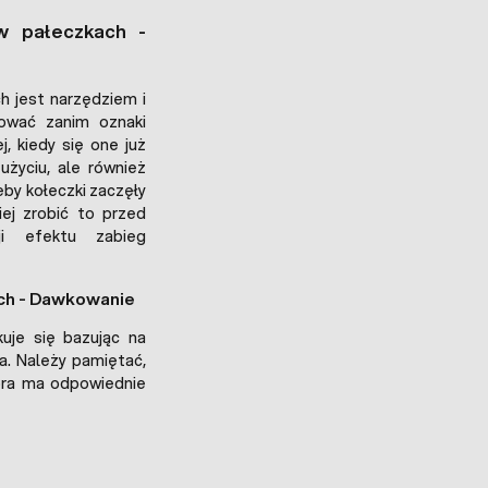
w pałeczkach -
h jest narzędziem i
sować zanim oznaki
, kiedy się one już
użyciu, ale również
eby kołeczki zaczęły
iej zrobić to przed
ji efektu zabieg
ch - Dawkowanie
je się bazując na
na. Należy pamiętać,
tóra ma odpowiednie