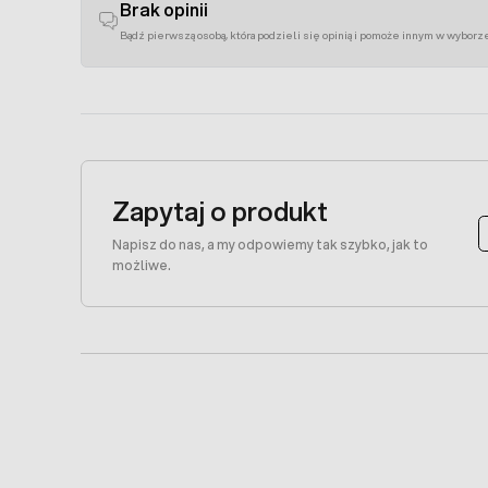
Brak opinii
Bądź pierwszą osobą, która podzieli się opinią i pomoże innym w wyborz
Zapytaj o produkt
Napisz do nas, a my odpowiemy tak szybko, jak to
możliwe.