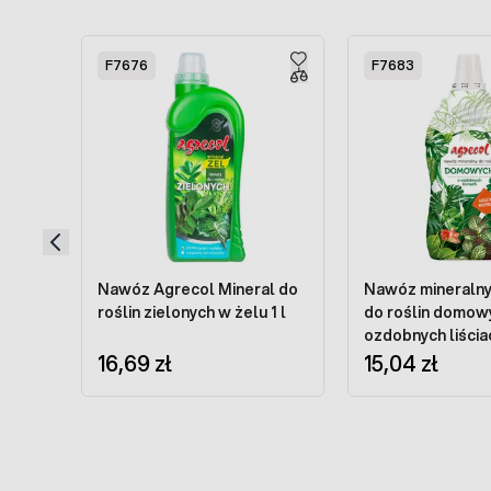
Press to skip carousel
F7676
F7683
Nawóz Agrecol Mineral do
Nawóz mineralny
roślin zielonych w żelu 1 l
do roślin domow
ozdobnych liściac
16,69 zł
15,04 zł