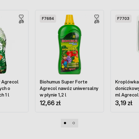
F7684
F7703
 Agrecol
Biohumus Super Forte
Kroplówka 
ych o
Agrecol nawóz uniwersalny
doniczkowy
h 1 l
w płynie 1,2 l
ml Agrecol
12,66 zł
3,19 zł