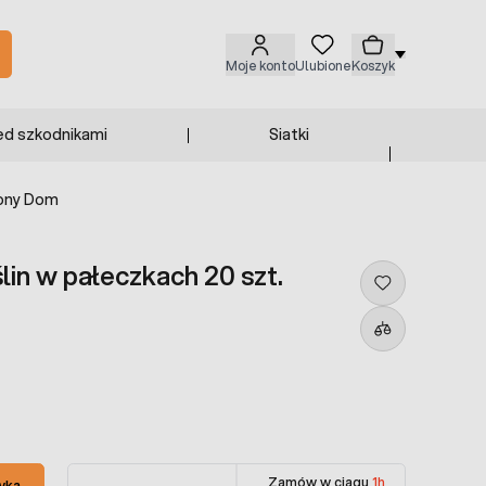
Moje konto
Ulubione
Koszyk
ed szkodnikami
Siatki
lony Dom
in w pałeczkach 20 szt.
Zamów w ciągu
1h
yka