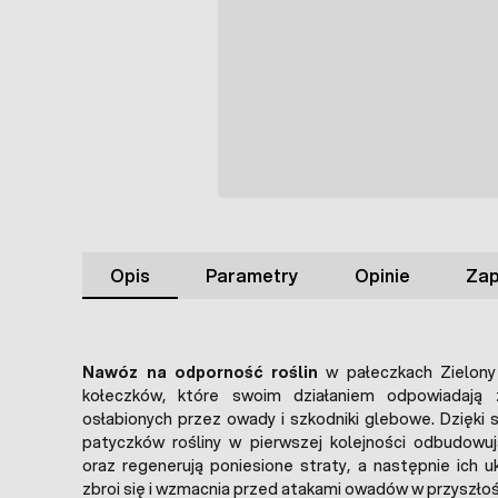
Opis
Parametry
Opinie
Zap
Nawóz na odporność roślin
w pałeczkach Zielony
kołeczków, które swoim działaniem odpowiadają z
osłabionych przez owady i szkodniki glebowe. Dzięki
patyczków rośliny w pierwszej kolejności odbudowu
oraz regenerują poniesione straty, a następnie ich 
zbroi się i wzmacnia przed atakami owadów w przyszłoś