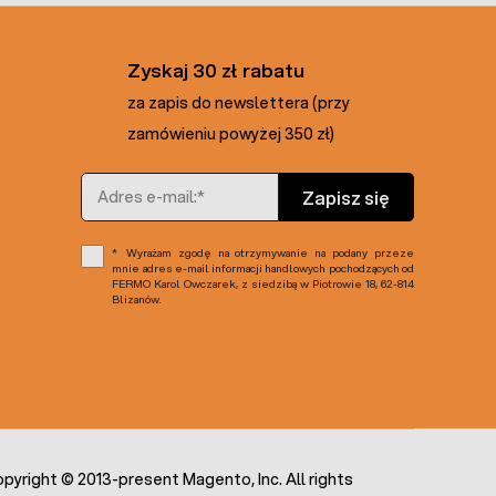
Zyskaj 30 zł rabatu
za zapis do newslettera (przy
zamówieniu powyżej 350 zł)
Adres e-mail
Zapisz się
Wyrażam zgodę na otrzymywanie na podany przeze
mnie adres e-mail informacji handlowych pochodzących od
FERMO Karol Owczarek, z siedzibą w Piotrowie 18, 62-814
Blizanów.
pyright © 2013-present Magento, Inc. All rights