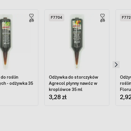
F7704
F772
do roślin
Odżywka do storczyków
Odży
ch - odżywka 35
Agrecol płynny nawóz w
rośli
kroplówce 35 ml
Flor
3,28 zł
2,92