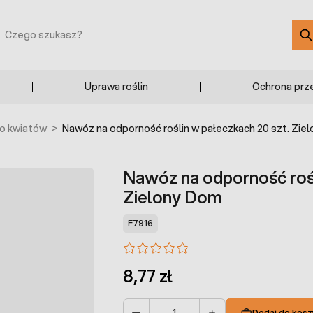
zukaj
Uprawa roślin
Ochrona prz
o kwiatów
>
Nawóz na odporność roślin w pałeczkach 20 szt. Zie
Nawóz na odporność rośl
Zielony Dom
F7916
8,77 zł
Dodaj do kosz