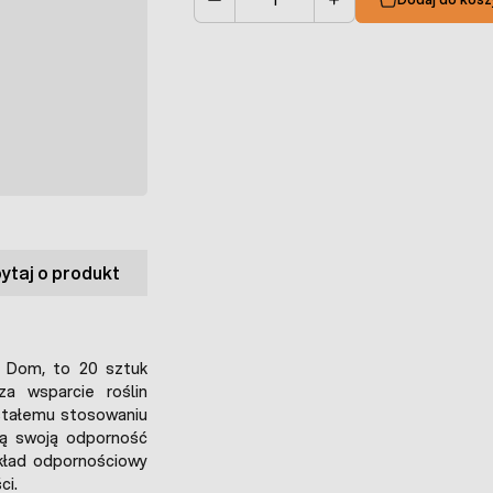
Ilość
ytaj o produkt
 Dom, to 20 sztuk
a wsparcie roślin
 stałemu stosowaniu
ją swoją odporność
układ odpornościowy
ci.