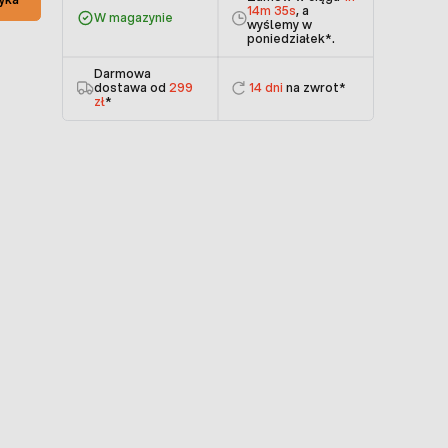
14m 34s
, a
W magazynie
wyślemy w
poniedziałek
*.
Darmowa
dostawa od
299
14 dni
na zwrot*
zł
*