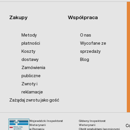
Zakupy
Współpraca
Metody
O nas
płatności
Wycofane ze
Koszty
sprzedaży
dostawy
Blog
Zamówienia
publiczne
Zwroty i
reklamacje
Zażądaj zwrotu jako gość
Wojewódzki Inspektorat
Główny Inspektorat
Weterynarii
Weterynarii
Co
w Poznaniu
Obrót produktami leczniczymi