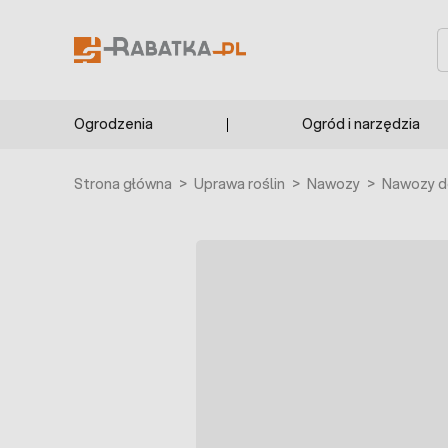
Przejdź do treści
S
Ogrodzenia
Ogród i narzędzia
Strona główna
>
Uprawa roślin
>
Nawozy
>
Nawozy d