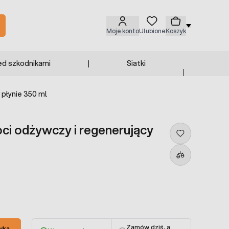
Moje konto
Ulubione
Koszyk
ed szkodnikami
Siatki
 płynie 350 ml
ci odżywczy i regenerujący
Zamów dziś, a
yka