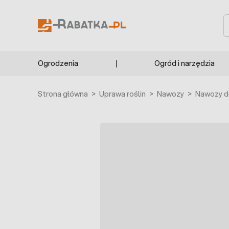
Przejdź do treści
S
Ogrodzenia
Ogród i narzędzia
Strona główna
>
Uprawa roślin
>
Nawozy
>
Nawozy d