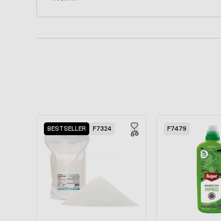
Press to skip carousel
BESTSELLER
F7324
F7479