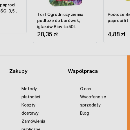
 paproci
ŚCI 0,5 l
Torf Ogrodniczy ziemia
Podłoże Bi
podłoże do borówek,
paproci 5 l
iglaków Biovita 50 l
28,35 zł
4,88 zł
Zakupy
Współpraca
Metody
O nas
płatności
Wycofane ze
Koszty
sprzedaży
dostawy
Blog
Zamówienia
publiczne