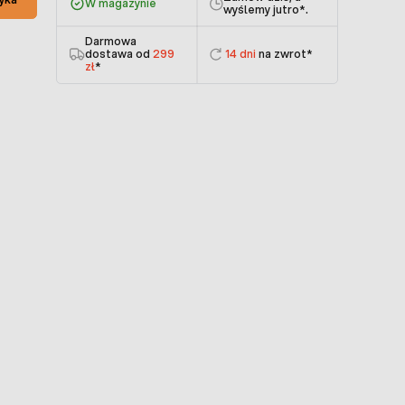
W magazynie
wyślemy jutro
*.
Darmowa
dostawa od
299
14 dni
na zwrot*
zł
*