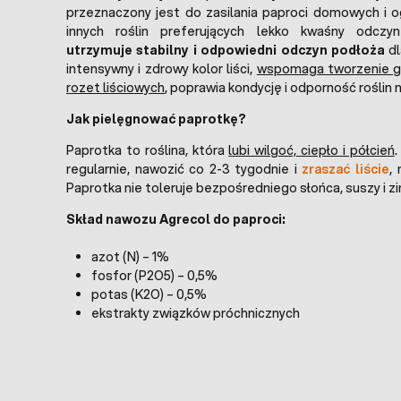
przeznaczony jest do zasilania paproci domowych i 
innych roślin preferujących lekko kwaśny odcz
utrzymuje stabilny i odpowiedni odczyn podłoża
dl
intensywny i zdrowy kolor liści,
wspomaga tworzenie g
rozet liściowych
, poprawia kondycję i odporność roślin n
Jak pielęgnować paprotkę?
Paprotka to roślina, która
lubi wilgoć, ciepło i półcień
.
regularnie, nawozić co 2-3 tygodnie i
zraszać liście
, 
Paprotka nie toleruje bezpośredniego słońca, suszy i z
Skład nawozu Agrecol do paproci:
azot (N) – 1%
fosfor (P2O5) – 0,5%
potas (K2O) – 0,5%
ekstrakty związków próchnicznych