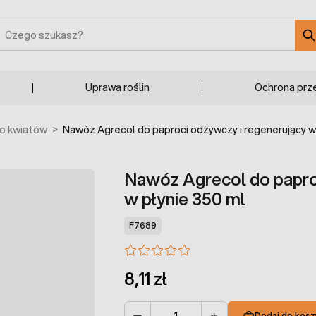
zukaj
Uprawa roślin
Ochrona prz
o kwiatów
>
Nawóz Agrecol do paproci odżywczy i regenerujący w
Nawóz Agrecol do papro
w płynie 350 ml
F7689
8,11 zł
Dodaj do kosz