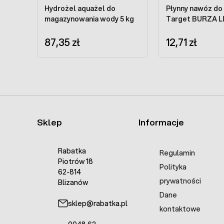
Hydrożel aquażel do
Płynny nawóz do
magazynowania wody 5 kg
Target BURZA LI
87,35 zł
12,71 zł
Sklep
Informacje
Rabatka
Regulamin
Piotrów 18
Polityka
62-814
prywatności
Blizanów
Dane
sklep@rabatka.pl
kontaktowe