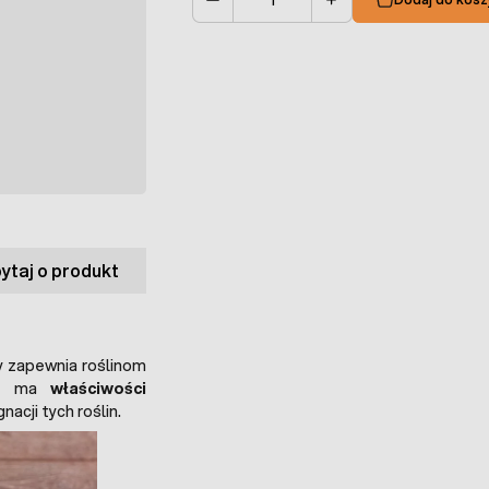
Ilość
ytaj o produkt
y zapewnia roślinom
wóz ma
właściwości
nacji tych roślin.