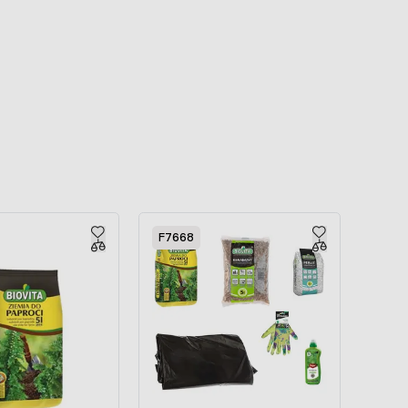
F7668