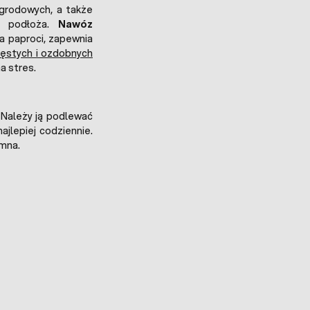
ogrodowych, a także
yn podłoża.
Nawóz
a paproci, zapewnia
ęstych i ozdobnych
a stres.
 Należy ją podlewać
najlepiej codziennie.
imna.