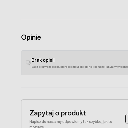
Opinie
Brak opinii
Bądź pierwszą osobą, która podzieli się opinią i pomoże innym w wyborz
Zapytaj o produkt
Napisz do nas, a my odpowiemy tak szybko, jak to
możliwe.