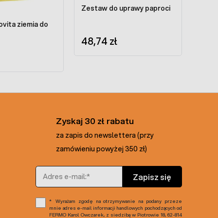
Zestaw do uprawy paproci
ovita ziemia do
48,74 zł
Zyskaj 30 zł rabatu
za zapis do newslettera (przy
zamówieniu powyżej 350 zł)
Adres e-mail
Zapisz się
Wyrażam zgodę na otrzymywanie na podany przeze
mnie adres e-mail informacji handlowych pochodzących od
FERMO Karol Owczarek, z siedzibą w Piotrowie 18, 62-814