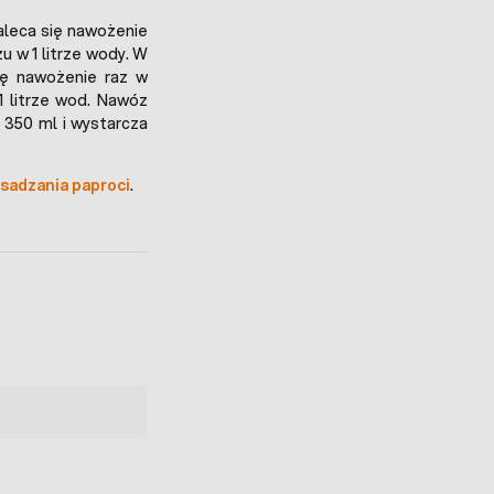
aleca się nawożenie
u w 1 litrze wody. W
ię nawożenie raz w
1 litrze wod. Nawóz
350 ml i wystarcza
esadzania paproci
.