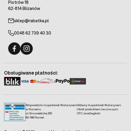
Piotrów 18
62-814 Blizanów
sklep@rabatka.pl
0048 62 739 40 30
Fermo - facebook
Fermo - Instagram
Obsługiwane płatności:
Wojewódzki Inspektorat Weterynarii
Główny Inspektorat Weterynarii
w Poznaniu
Obrót produktami leczniczymi
ul. Grunwaldzka 250
OTC na odległość
60-166 Poznań