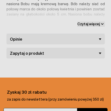
nasiona Bobu mają kremową barwę. Bób należy siać od
połowy marca do około połowy kwietnia i powinien zostać
zasiany na głębokości około 5 cm. Nasiona bobu należy
zasiewać w 10 cm odstępach od poprzedniego w rzędach,
Czytaj więcej
które zachowują od siebie odstęp przynajmniej 60 cm.
Nasiona najlepiej rozwijają się w środowisku obojętnym lub
lekko zasadowym, a gleba powinna być wysokiej jakości i
Opinie
bogata w próchnicę.
Zapytaj o produkt
Zyskaj 30 zł rabatu
za zapis do newslettera (przy zamówieniu powyżej 350 zł)
Adres e-mail