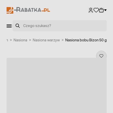
Przejdź do treści
Szukaj
oślin
>
Nasiona
>
Nasiona warzyw
>
Nasiona bobu Bizon 50 g