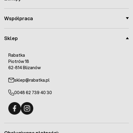
Współpraca
Sklep
Rabatka
Piotrów 18
62-814 Blizanów
sklep@rabatka.pl
0048 62 739 40 30
Fermo - facebook
Fermo - Instagram
Obsługiwane płatności: