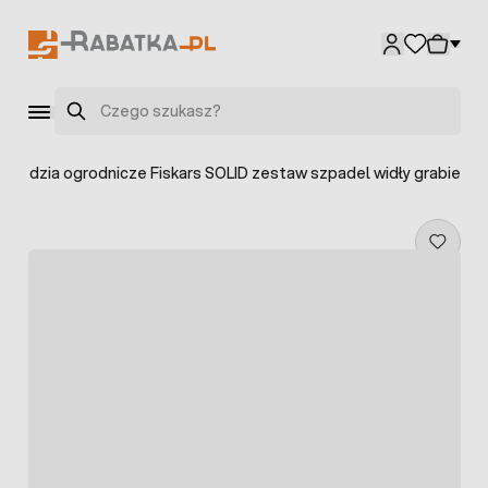
Przejdź do treści
Szukaj
arzędzia ogrodnicze Fiskars SOLID zestaw szpadel widły grabie