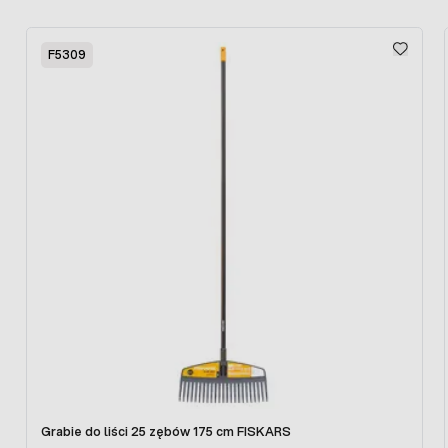
Grabie Fiskars SOLID
: Wszechstronne grabie,
które idealnie nadają się do wyrównywania gleby,
Press to skip carousel
grabienia liści i innych odpadów ogrodowych.
F5309
Trwałe zęby i wygodna rączka zdecydowanie
ułatwiają prace porządkowe.
Czy warto kupić narzędzia ogrodnicze Fiskars
SOLID?
Narzędzia ogrodnicze Fiskars SOLID
mają bardzo dobre
opinie użytkowników. Produkowane z wysokiej jakości
materiałów są niezwykle wytrzymałe i trwałe. Przy użyciu
zestawu narzędzi ogrodniczych Fiskars można wykonać
szeroki zakres prac ogrodowych. Oto kilka powodów dla
których warto wybrać właśnie ten zestaw narzędzi:
Trwałość:
Wykonane z wysokiej jakości
materiałów, narzędzia są odporne na uszkodzenia
i zużycie, co zapewnia długą żywotność.
Komfort pracy:
Ergonomiczne uchwyty i
Grabie do liści 25 zębów 175 cm FISKARS
optymalne wymiary narzędzi gwarantują wygodę i