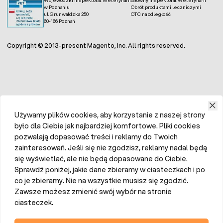
Wojewódzki Inspektorat Weterynarii
Główny Inspektorat Weterynarii
w Poznaniu
Obrót produktami leczniczymi
ul. Grunwaldzka 250
OTC na odległość
60-166 Poznań
Copyright © 2013-present Magento, Inc. All rights reserved.
Używamy plików cookies, aby korzystanie z naszej strony
było dla Ciebie jak najbardziej komfortowe. Pliki cookies
pozwalają dopasować treści i reklamy do Twoich
zainteresowań. Jeśli się nie zgodzisz, reklamy nadal będą
się wyświetlać, ale nie będą dopasowane do Ciebie.
Sprawdź poniżej, jakie dane zbieramy w ciasteczkach i po
co je zbieramy. Nie na wszystkie musisz się zgodzić.
Zawsze możesz zmienić swój wybór na stronie
ciasteczek.