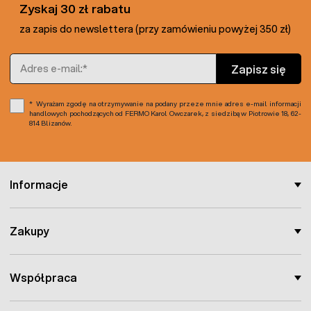
Zyskaj 30 zł rabatu
za zapis do newslettera (przy zamówieniu powyżej 350 zł)
Adres e-mail
Zapisz się
Wyrażam zgodę na otrzymywanie na podany przeze mnie adres e-mail informacji
handlowych pochodzących od FERMO Karol Owczarek, z siedzibą w Piotrowie 18, 62-
814 Blizanów.
Informacje
Zakupy
Współpraca