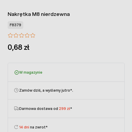
Nakrętka M8 nierdzewna
F8379
0,68 zł
W magazynie
Zamów dziś, a wyślemy jutro
*.
Darmowa dostawa od
299 zł
*
14 dni
na zwrot*