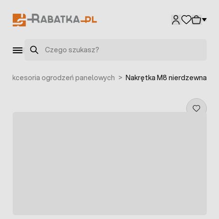
Przejdź do treści
Szukaj
>
Akcesoria ogrodzeń panelowych
>
Nakrętka M8 nierdzewna