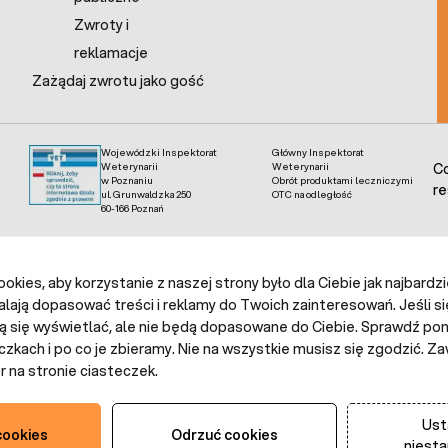
Zwroty i
reklamacje
Zażądaj zwrotu jako gość
Wojewódzki Inspektorat
Główny Inspektorat
Weterynarii
Weterynarii
Co
w Poznaniu
Obrót produktami leczniczymi
re
ul. Grunwaldzka 250
OTC na odległość
60-166 Poznań
kies, aby korzystanie z naszej strony było dla Ciebie jak najbardz
alają dopasować treści i reklamy do Twoich zainteresowań. Jeśli si
ą się wyświetlać, ale nie będą dopasowane do Ciebie. Sprawdź poni
czkach i po co je zbieramy. Nie na wszystkie musisz się zgodzić.
 na stronie ciasteczek.
Ust
cookies
Odrzuć cookies
niest