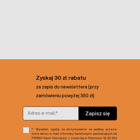
Zyskaj 30 zł rabatu
za zapis do newslettera (przy
zamówieniu powyżej 350 zł)
Adres e-mail
Zapisz się
Wyrażam zgodę na otrzymywanie na podany przeze
mnie adres e-mail informacji handlowych pochodzących od
FERMO Karol Owczarek, z siedzibą w Piotrowie 18, 62-814