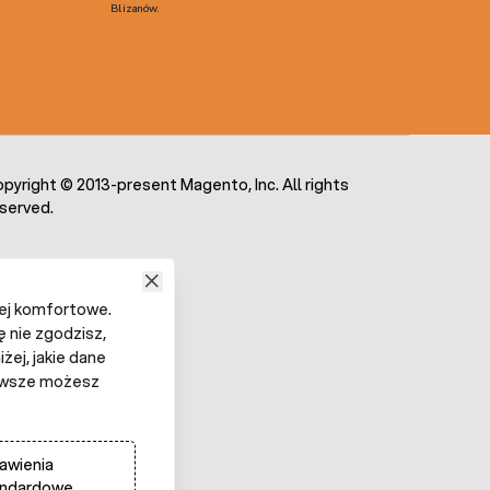
Blizanów.
pyright © 2013-present Magento, Inc. All rights
served.
iej komfortowe.
ę nie zgodzisz,
żej, jakie dane
 Zawsze możesz
awienia
andardowe