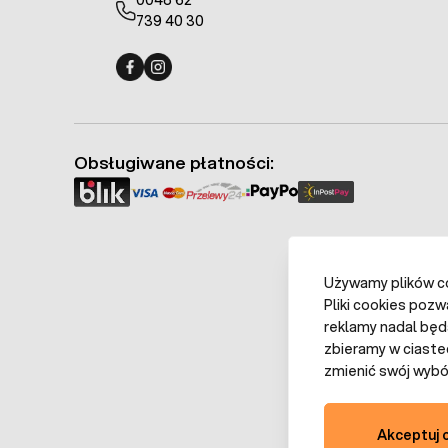
0048 62
739 40 30
Fermo - facebook
Fermo - Instagram
Obsługiwane płatności:
Używamy plików coo
Pliki cookies pozw
reklamy nadal będ
zbieramy w ciaste
zmienić swój wybór
Akceptuj 