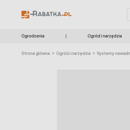
Przejdź do treści
S
Ogrodzenia
Ogród i narzędzia
Strona główna
>
Ogród i narzędzia
>
Systemy nawadni