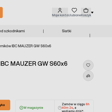
Moje konto
Ulubione
Koszyk
ed szkodnikami
Siatki
iorników IBC MAUZER GW S60x6
w IBC MAUZER GW S60x6
Zamów w ciągu
6h
yka
W magazynie
40m 2s
, a
wyślemy dziś
*.