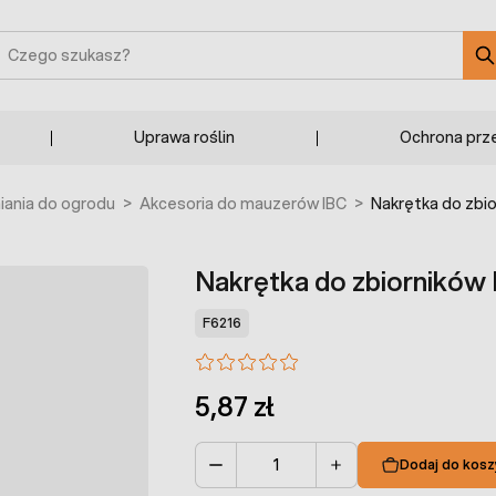
zukaj
Uprawa roślin
Ochrona prz
ania do ogrodu
>
Akcesoria do mauzerów IBC
>
Nakrętka do zb
Nakrętka do zbiornikó
F6216
5,87 zł
Dodaj do kosz
Ilość