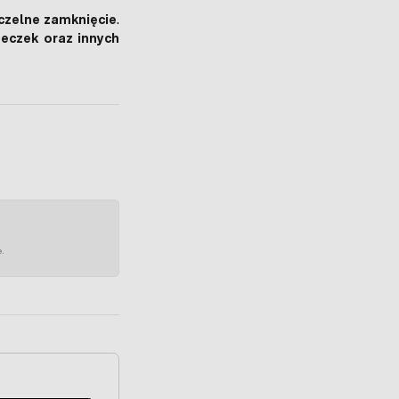
zczelne zamknięcie
.
beczek oraz innych
e.