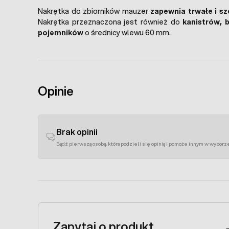
Nakrętka do zbiorników mauzer
zapewnia trwałe i s
Nakrętka przeznaczona jest również do
kanistrów, 
pojemników
o średnicy wlewu 60 mm.
Opinie
Brak opinii
Bądź pierwszą osobą, która podzieli się opinią i pomoże innym w wyborz
Zapytaj o produkt