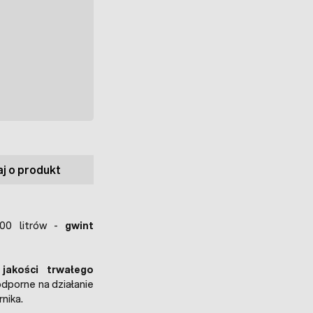
j o produkt
00 litrów -
gwint
 jakości trwałego
 odporne na działanie
nika.