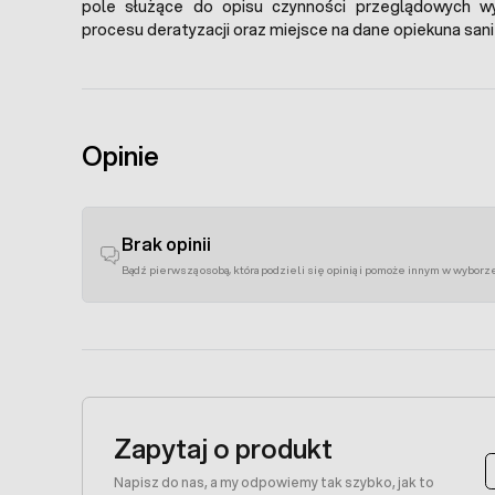
pole służące do opisu czynności przeglądowych w
procesu deratyzacji oraz miejsce na dane opiekuna san
Opinie
Brak opinii
Bądź pierwszą osobą, która podzieli się opinią i pomoże innym w wyborz
Zapytaj o produkt
Napisz do nas, a my odpowiemy tak szybko, jak to