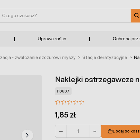
zukaj
Uprawa roślin
Ochrona prz
zacja - zwalczanie szczurów i myszy
>
Stacje deratyzacyjne
>
Na
Naklejki ostrzegawcze na
F8637
1,85 zł
Dodaj do kosz
Ilość