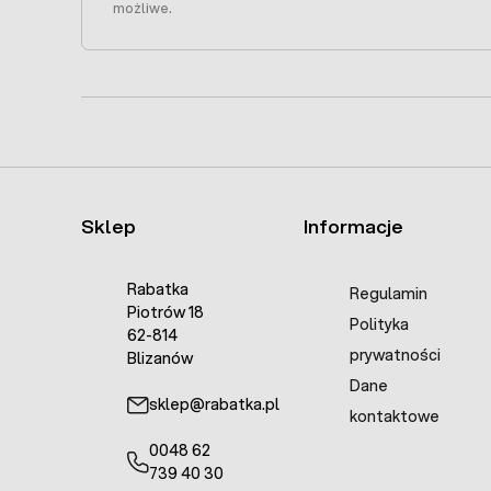
możliwe.
Sklep
Informacje
Rabatka
Regulamin
Piotrów 18
Polityka
62-814
prywatności
Blizanów
Dane
sklep@rabatka.pl
kontaktowe
0048 62
739 40 30