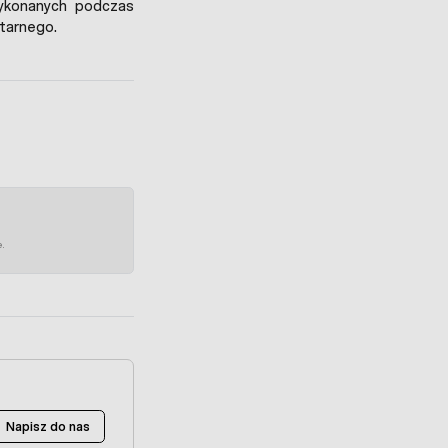
ykonanych podczas
itarnego.
e.
Napisz do nas