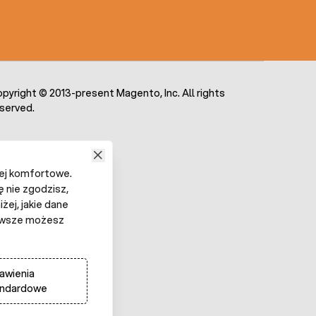
pyright © 2013-present Magento, Inc. All rights
served.
iej komfortowe.
ę nie zgodzisz,
żej, jakie dane
 Zawsze możesz
awienia
andardowe