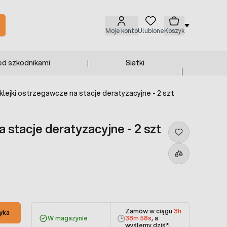
Moje konto
Ulubione
Koszyk
ed szkodnikami
Siatki
klejki ostrzegawcze na stacje deratyzacyjne - 2 szt
 stacje deratyzacyjne - 2 szt
Zamów w ciągu
3h
yka
W magazynie
38m 58s
, a
wyślemy dziś
*.