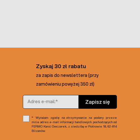
Zyskaj 30 zł rabatu
za zapis do newslettera (przy
zamówieniu powyżej 350 zł)
Adres e-mail
Zapisz się
Wyrażam zgodę na otrzymywanie na podany przeze
mnie adres e-mail informacji handlowych pochodzących od
FERMO Karol Owczarek, z siedzibą w Piotrowie 18, 62-814
Blizanów.