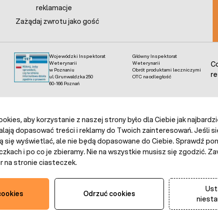
reklamacje
Zażądaj zwrotu jako gość
Wojewódzki Inspektorat
Główny Inspektorat
Weterynarii
Weterynarii
Co
w Poznaniu
Obrót produktami leczniczymi
re
ul. Grunwaldzka 250
OTC na odległość
60-166 Poznań
kies, aby korzystanie z naszej strony było dla Ciebie jak najbardz
alają dopasować treści i reklamy do Twoich zainteresowań. Jeśli si
ą się wyświetlać, ale nie będą dopasowane do Ciebie. Sprawdź poni
czkach i po co je zbieramy. Nie na wszystkie musisz się zgodzić.
 na stronie ciasteczek.
Ust
cookies
Odrzuć cookies
niest