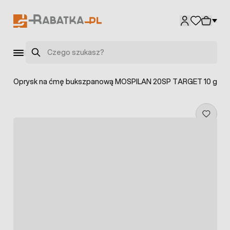
Przejdź do treści
Szukaj
e
>
Oprysk na ćmę bukszpanową MOSPILAN 20SP TARGET 10 g