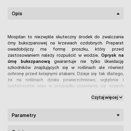
Opis
Mospilan to niezwykle skuteczny środek do zwalczania
ćmy bukszpanowej na krzewach ozdobnych. Preparat
owadobójczy ma formę proszku, który przed
zastosowaniem należy rozpuścić w wodzie.
Oprysk na
ćmę bukszpanową
gwarantuje nie tylko likwidację
szkodników znajdujących się w roślinach ale również
ochronę przed kolejnymi atakami. Dzieje się tak dlatego,
że na roślinach działa powierzchniowo, wgłębnie i
systemicznie, więc w przypadku pojawienia się nowych
szkodników nadal będzie wykazywał działanie. W
Czytaj więcej
przypadku bukszpanów bardzo zniszczonych przez
szkodniki warto zastosować dodatkowo odpowiedni
nawóz do krzewów ozdobnych
.
Parametry
Oprysk na ćmę bukszpanową Mospilan -
dlaczego warto go wybrać?