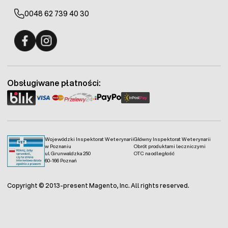
0048 62 739 40 30
Fermo - facebook
Fermo - Instagram
Obsługiwane płatności:
Wojewódzki Inspektorat Weterynarii
Główny Inspektorat Weterynarii
w Poznaniu
Obrót produktami leczniczymi
ul. Grunwaldzka 250
OTC na odległość
60-166 Poznań
Copyright © 2013-present Magento, Inc. All rights reserved.