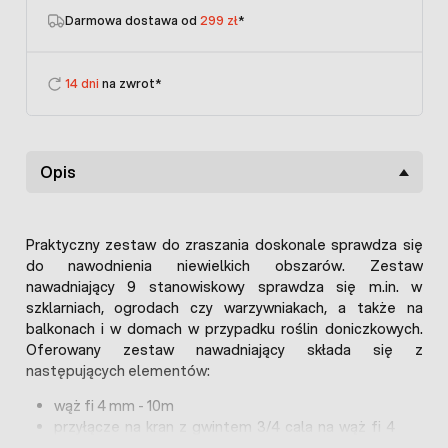
Darmowa dostawa od
299 zł
*
14 dni
na zwrot*
Opis
Praktyczny zestaw do zraszania doskonale sprawdza się
do nawodnienia niewielkich obszarów. Zestaw
nawadniający 9 stanowiskowy sprawdza się m.in. w
szklarniach, ogrodach czy warzywniakach, a także na
balkonach i w domach w przypadku roślin doniczkowych.
Oferowany zestaw nawadniający składa się z
następujących elementów:
wąż fi 4 mm - 10m
przyłącze na kran z gwintem 3/4 cala na wąż fi 4