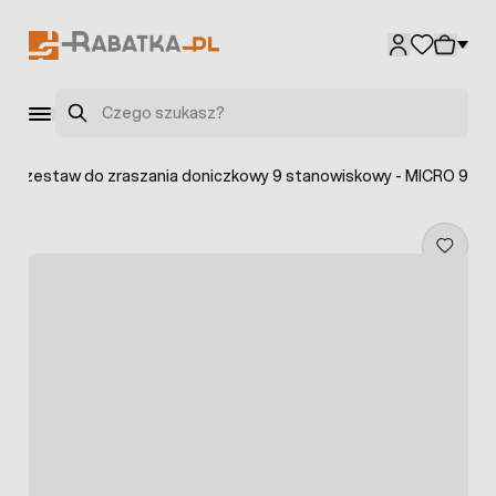
Przejdź do treści
Szukaj
ini zestaw do zraszania doniczkowy 9 stanowiskowy - MICRO 9