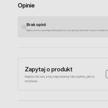
Opinie
Brak opinii
Bądź pierwszą osobą, która podzieli się opinią i pomoże innym w wyborz
Zapytaj o produkt
Napisz do nas, a my odpowiemy tak szybko, jak to
możliwe.