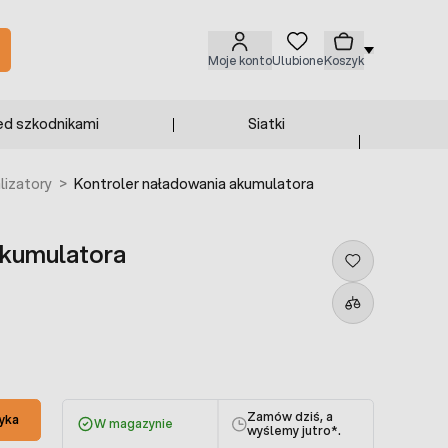
Moje konto
Ulubione
Koszyk
ed szkodnikami
Siatki
lizatory
>
Kontroler naładowania akumulatora
akumulatora
Zamów dziś, a
yka
W magazynie
wyślemy jutro
*.