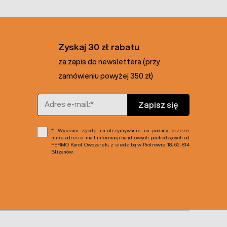
Zyskaj 30 zł rabatu
za zapis do newslettera (przy
zamówieniu powyżej 350 zł)
Adres e-mail
Zapisz się
Wyrażam zgodę na otrzymywanie na podany przeze
mnie adres e-mail informacji handlowych pochodzących od
FERMO Karol Owczarek, z siedzibą w Piotrowie 18, 62-814
Blizanów.