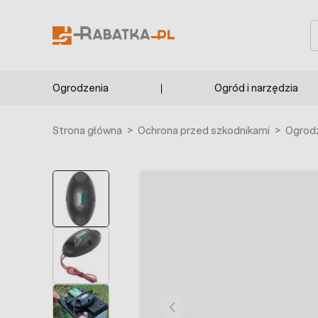
Przejdź do treści
S
Ogrodzenia
Ogród i narzędzia
Strona główna
>
Ochrona przed szkodnikami
>
Ogrodz