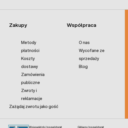
Zakupy
Współpraca
Metody
O nas
płatności
Wycofane ze
Koszty
sprzedaży
dostawy
Blog
Zamówienia
publiczne
Zwroty i
reklamacje
Zażądaj zwrotu jako gość
Wojewódzki Inspektorat
Główny Inspektorat