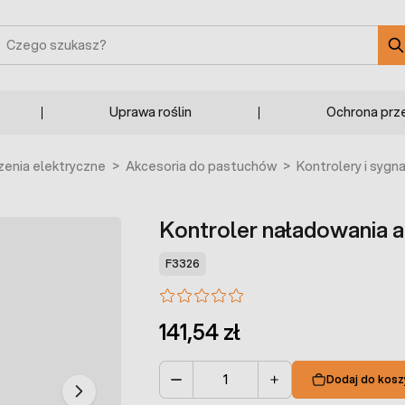
zukaj
Uprawa roślin
Ochrona prz
enia elektryczne
>
Akcesoria do pastuchów
>
Kontrolery i sygna
Kontroler naładowania 
F3326
141,54 zł
Dodaj do kosz
Ilość