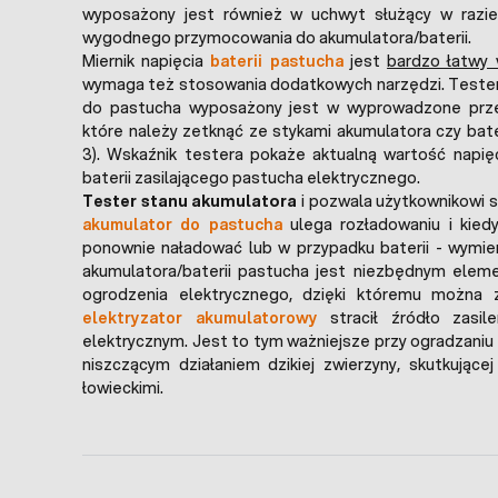
wyposażony jest również w uchwyt służący w razi
wygodnego przymocowania do akumulatora/baterii.
Miernik napięcia
baterii pastucha
jest
bardzo łatwy 
wymaga też stosowania dodatkowych narzędzi. Tester
do pastucha wyposażony jest w wyprowadzone prze
które należy zetknąć ze stykami akumulatora czy bateri
3). Wskaźnik testera pokaże aktualną wartość napię
baterii zasilającego pastucha elektrycznego.
Tester stanu akumulatora
i pozwala użytkownikowi s
akumulator do pastucha
ulega rozładowaniu i kied
ponownie naładować lub w przypadku baterii - wymieni
akumulatora/baterii pastucha jest niezbędnym ele
ogrodzenia elektrycznego, dzięki któremu można 
elektryzator akumulatorowy
stracił źródło zasil
elektrycznym. Jest to tym ważniejsze przy ogradzaniu
niszczącym działaniem dzikiej zwierzyny, skutkując
łowieckimi.