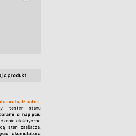
j o produkt
latora bądź baterii
ny tester stanu
torami o napięciu
grodzenie elektryczne
cą stan zasilacza.
ięcia akumulatora