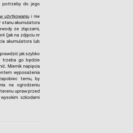
e potrzeby do jego
w użytkowaniu
i nie
 stanu akumulatora
wody ze złączami,
i (jak na zdjęciu nr
cia akumulatora lub
prawdzić jak szybko
y trzeba go będzie
ć. Miernik napięcia
mentem wyposażenia
zapobiec temu, by
enia na ogrodzeniu
 terenu upraw przed
ej wysokim szkodami