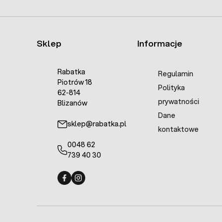
Sklep
Informacje
Rabatka
Regulamin
Piotrów 18
Polityka
62-814
prywatności
Blizanów
Dane
sklep@rabatka.pl
kontaktowe
0048 62
739 40 30
Fermo - facebook
Fermo - Instagram